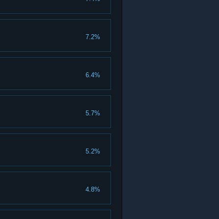
7.2%
6.4%
5.7%
5.2%
4.8%