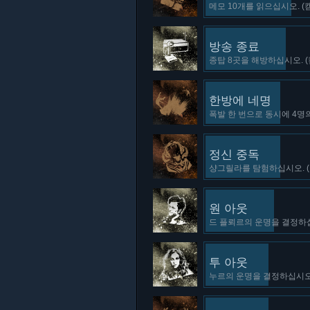
메모 10개를 읽으십시오. (
방송 종료
종탑 8곳을 해방하십시오. 
한방에 네명
폭발 한 번으로 동시에 4명의
정신 중독
샹그릴라를 탐험하십시오. (
원 아웃
드 플뢰르의 운명을 결정하십
투 아웃
누르의 운명을 결정하십시오.