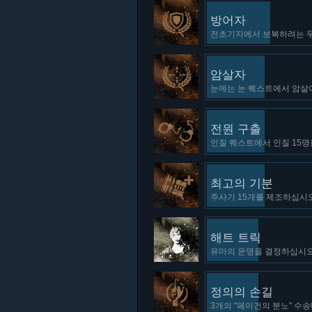
방어자
전초기지에서 보복하려는 무
암살자
눈에는 눈 퀘스트에서 암살이
전원 구출
인질 퀘스트에서 인질 15명
최고의 기분
주사기 15개를 제조하십시오
해트 트릭
유마의 운명을 결정하십시오.
정의의 손길
3개의 "페이건의 분노" 수