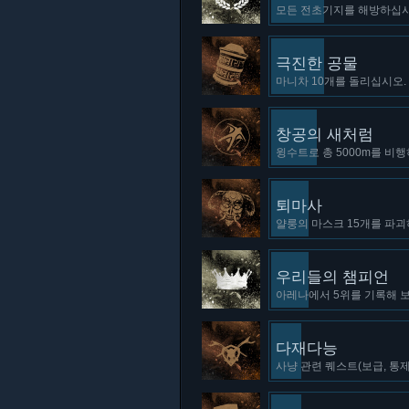
모든 전초기지를 해방하십시오
극진한 공물
마니차 10개를 돌리십시오. 
창공의 새처럼
윙수트로 총 5000m를 비행
퇴마사
얄룽의 마스크 15개를 파괴
우리들의 챔피언
아레나에서 5위를 기록해 보
다재다능
사냥 관련 퀘스트(보급, 통제