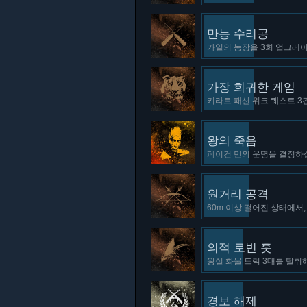
만능 수리공
가일의 농장을 3회 업그레이
가장 희귀한 게임
키라트 패션 위크 퀘스트 3
왕의 죽음
페이건 민의 운명을 결정하십
원거리 공격
60m 이상 떨어진 상태에서,
의적 로빈 훗
왕실 화물 트럭 3대를 탈취
경보 해제