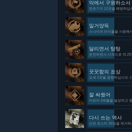
악에서 구원하소서
전초기지 12곳을 해방하십시
일거양득
스나이퍼 라이플을 사용해서,
달리면서 탕탕
운전하면서 사격으로 적 25
꿋꿋함의 표상
요새 2곳을 점령하십시오. 
잘 싸웠어
카르마 2레벨을 달성하고 
다시 쓰는 역사
선전 포스터 30장을 제거하