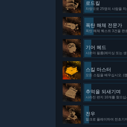
로드킬
차량으로 25명의 사람을 치
폭탄 해체 전문가
폭탄 해체 퀘스트 3건을 완
기어 헤드
샤르마 필름(레이싱 또는 생존
스킬 마스터
모든 스킬을 배우십시오. (
추억을 되새기며
사라진 편지 10개를 찾으십시
전우
헐크로 플레이하여 전초기지 