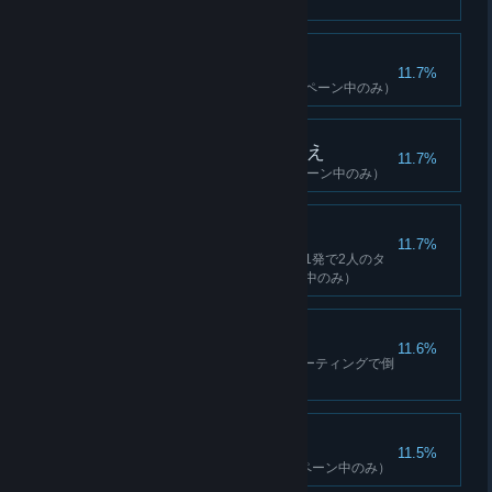
のみ）
ツーダウン
11.7%
ヌーアの運命を決める（キャンペーン中のみ）
我々を悪から救いたまえ
11.7%
12の基地を解放する（キャンペーン中のみ）
二鳥
11.7%
スナイパーの武器を使用して、1発で2人のタ
ーゲットを倒す（キャンペーン中のみ）
走行銃撃
11.6%
25人の敵をドライビング&シューティングで倒
す（キャンペーン中のみ）
勇気の証明
11.5%
2つの要塞を征服する（キャンペーン中のみ）