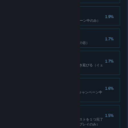
燃やせ！
1.9%
50人の敵を炎で倒す（キャンペーン中のみ）
いとしの我が家
1.7%
中継基地を占領する（イェティの谷）
ナイトサバイバー
1.7%
中継基地を防御して第一夜を生き延びる（イェ
ティの谷）
死の王朝
1.6%
30人の敵を迫撃砲1発で倒す（キャンペーン中
のみ）
ビルダー
1.5%
中継基地のアップグレードクエストを１つ完了
する（イェティの谷、シングルプレイのみ）