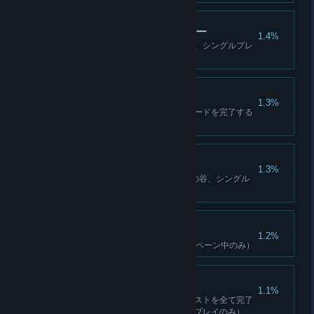
スピリチュアルハンター
1.4%
イェティを倒す（イェティの谷、シングルプレ
イのみ）
覚醒！
1.3%
イェティの谷のキャンペーンモードを完了する
（イェティの谷）
目覚めし者
1.3%
イェティを5体倒す（イェティの谷、シングル
プレイのみ）
牙動物
1.2%
30人の敵をゾウで倒す（キャンペーン中のみ）
マスタービルダー
1.1%
中継基地のアップグレードクエストを全て完了
する（イェティの谷、シングルプレイのみ）