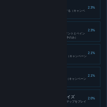
戦友
2.3%
1つの基地をハークとして開放する（キャンペ
ーン中CO-OPのみ）
カスタムフィット
2.3%
1つの武器のすべてのアタッチメントとペイン
トカラーを買う（キャンペーン中のみ）
誤指示
2.1%
15人の敵の注意を投石でそらす（キャンペーン
中のみ）
空が落ちてくる
2.1%
ブザーからテイクダウンを行う（キャンペーン
中のみ）
コミュニティ・サプライズ
2.0%
マップブラウザ内のトップ評価マップをプレイ
する（マップブラウザのみ）