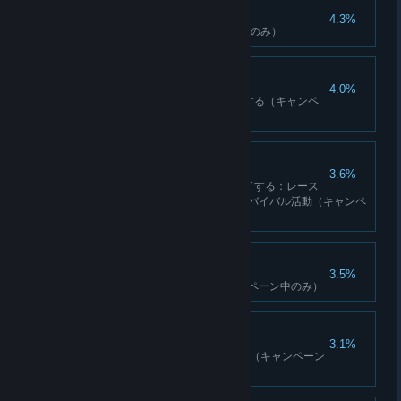
ロードキル
4.3%
車で25人轢く（キャンペーン中のみ）
解除係
4.0%
3つの爆弾解除クエストを完了する（キャンペ
ーン中のみ）
ギアヘッド
3.6%
3つのキラット・フィルムを完了する：レース
またはキラット・フィルム：サバイバル活動（キャンペ
ーン中のみ）
フル機能
3.5%
すべてのスキルを学ぶ（キャンペーン中のみ）
記憶の管理人
3.1%
10通の失われた手紙を見つける（キャンペーン
中のみ）