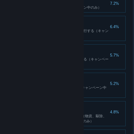
相応しい敬意
7.2%
10回マニ車を回す（キャンペーン中のみ）
鳥のように
6.4%
ウィングスーツで合計5000m飛行する（キャン
ペーン中のみ）
エクソシスト
5.7%
15個のヤルンのマスクを破壊する（キャンペー
ン中のみ）
ピープルズ・チャンプ
5.2%
アリーナランク5に到達する（キャンペーン中
アリーナのみ）
多才
4.8%
6つの狩りクエストを完了する（物資、駆除、
サバイバル）（キャンペーン中のみ）