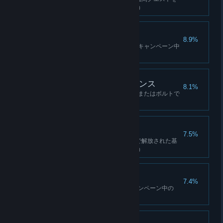
完了する（キャンペーン中のみ）
王は死んだ
8.9%
パガン・ミンの運命を決める（キャンペーン中
のみ）
フロム・ア・ディスタンス
8.1%
60m以上離れたターゲットを矢またはボルトで
倒す（キャンペーン中のみ）
ロビン・フッド
7.5%
3台の王立貨物トラックを盗んで解放された基
地に戻す（キャンペーン中のみ）
オールクリア
7.4%
すべての基地を解放する（キャンペーン中の
み）