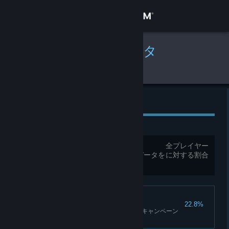
サインイン
ストア
グローバルプレイデータ
Far Cry 4
コミュニティ
詳細
グローバル実績
サポート
実績合計:
57
全プレイヤー
ログインが完了していないとプレイデータを
に対する割合
言語を変更
比較できません
Steamモバイルアプリを入手
デスクトップウェブサイトを表示
キラットへようこそ
22.8%
ゴールデン・パスに参加する（キャンペーン
中のみ）