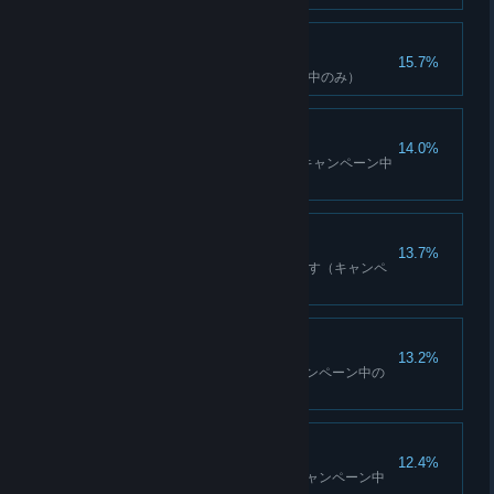
多読
15.7%
10のメモを読む（キャンペーン中のみ）
放送終了
14.0%
8つのベルタワーを解放する（キャンペーン中
のみ）
クアッドキル
13.7%
1つの爆発で4人の敵を同時に倒す（キャンペ
ーン中のみ）
オーバードース
13.2%
シャングリラを発見する（キャンペーン中の
み）
ワンダウン
12.4%
デプルールの運命を決める（キャンペーン中