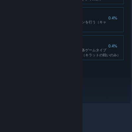
車線変更
0.4%
車の助手席から車両テイクダウンを行う（キャ
ンペーン中CO-OPのみ）
ルネッサンスマン
0.4%
キラットの戦いゲームモードの各ゲームタイプ
のパブリックマッチを完了する（キラットの戦いのみ）
© Valve Corporation. All rights reserved. 商標はすべて米
国およびその他の国の各社が所有します。
プライバシー
ポリシー
|
リーガル
|
アクセシビリティ
|
Steam 利
用規約
|
返金
|
Cookie