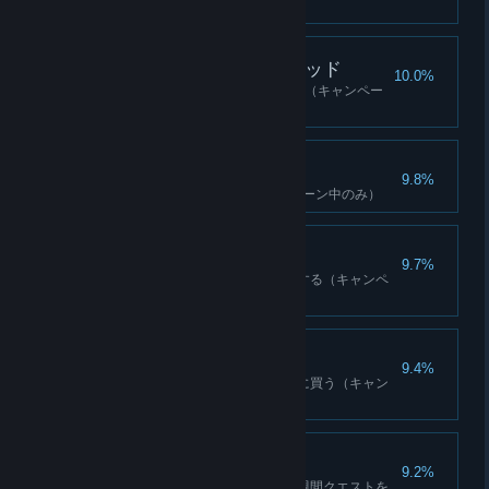
（キャンペーン中のみ）
ドクター・フィールグッド
10.0%
15個のシリンジをクラフトする（キャンペー
ン中のみ）
ハットトリック
9.8%
ユマの運命を決める（キャンペーン中のみ）
正義の手
9.7%
パガンの怒りの車両を3つ破壊する（キャンペ
ーン中のみ）
要修理物件
9.4%
3つのアイテムをゲールの家用に買う（キャン
ペーン中のみ）
最もレアなゲーム
9.2%
3つのキラットのファッション週間クエストを