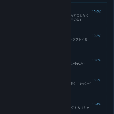
忍び足
19.9%
いずれかのモードで警報器を鳴らすことなく
基地を解放する（キャンペーン中のみ）
ド派手カスタム
19.3%
5つの装備のアップグレードをクラフトする
（キャンペーン中のみ）
高速学習
18.8%
10のスキルを学ぶ（キャンペーン中のみ）
札束の雨
18.2%
交易所で合計500,000ルピーを使う（キャンペ
ーン中のみ）
写真愛好家
16.4%
カメラを使用して25人の敵をタグする（キャ
ンペーン中のみ）