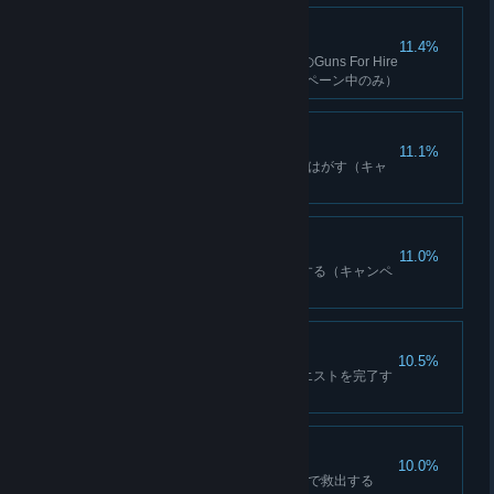
力戦
11.4%
カルマLv2に到達していずれかのGuns For Hire
アップグレードを買う（キャンペーン中のみ）
歴史の書き換え
11.1%
30枚のプロパガンダポスターをはがす（キャ
ンペーン中のみ）
ディフェンダー
11.0%
3つの基地報復パーティを撃退する（キャンペ
ーン中のみ）
殺し屋
10.5%
3つの暗殺または目には目をクエストを完了す
る（キャンペーン中のみ）
置き去り禁止
10.0%
15人の人質を人質救助クエストで救出する