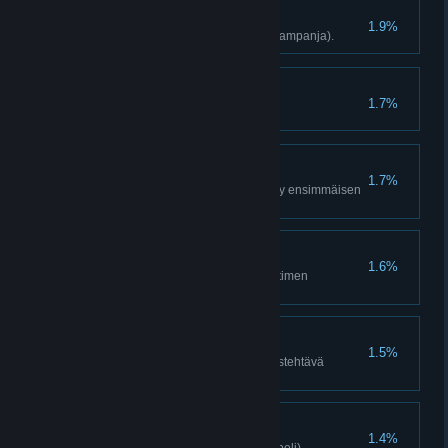
Antaa palaa!
1.9%
Tapa 50 vihollista tulella (vain kampanja).
Oma koti kullan kallis
1.7%
Valtaa releasema (Jetilaakso).
Yön selviytyjä
1.7%
Puolusta releasemaa ja selviydy ensimmäisen
yön yli (Jetilaakso).
Kuoleman valtakausi
1.6%
Tapa 30 vihollista kranaatinheittimen
kranaatilla (vain kampanja).
Rakentaja
1.5%
Suorita yksi releaseman päivitystehtävä
(Jetilaakso, vain yksinpeli).
Henkimetsästäjä
1.4%