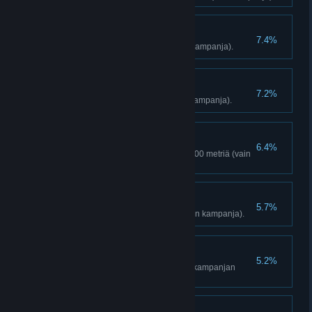
Vaara ohi
7.4%
Vapauta kaikki etuvartiot (vain kampanja).
Oikeat uhrilahjat
7.2%
Pyöritä 10 rukousmyllyä (vain kampanja).
Kuin lintu
6.4%
Lennä liitopuvulla yhteensä 5 000 metriä (vain
kampanja).
Manaaja
5.7%
Tuhoa 15 Yalung-naamiota (vain kampanja).
Kansanmestari
5.2%
Saavuta areenasijoitus 5 (vain kampanjan
areena).