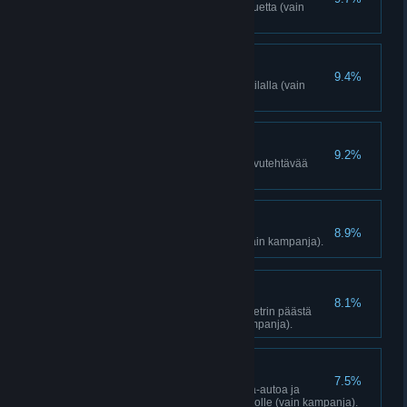
Eliminoi 3 Pakanan raivo -saattuetta (vain
kampanja).
Remontti-Reiska
9.4%
Suorita 3 päivitystä Ghalen kotitilalla (vain
kampanja).
Harvinaisin saalis
9.2%
Suorita 3 Kyratin muotiviikko -sivutehtävää
(vain kampanja).
Kuningas on kuollut
8.9%
Päätä Pakana Minin kohtalo (vain kampanja).
Kaukaa
8.1%
Tapa vihollinen vähintään 60 metrin päästä
nuolella tai vasamalla (vain kampanja).
Robin Hood
7.5%
Varasta 3 kuninkaallista kuorma-autoa ja
palauta ne vapautetulle etuvartiolle (vain kampanja).