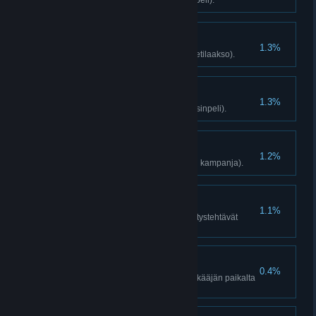
Tapa jeti (Jetilaakso, vain yksinpeli).
Herännyt!
1.3%
Suorita Jetilaakso-kampanja (Jetilaakso).
Heränneiden mestari
1.3%
Tapa 5 jetiä (Jetilaakso, vain yksinpeli).
Syöksyhammastaja
1.2%
Tapa 30 vihollista norsulla (vain kampanja).
Mestarirakentaja
1.1%
Suorita kaikki releaseman päivitystehtävät
(Jetilaakso, vain yksinpeli).
Kaistan vaihto
0.4%
Suorita ajokaato ajoneuvon pelkääjän paikalta
(vain kampanjan yhteistyö).