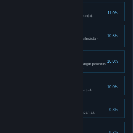
Puolustaja
11.0%
Torju 3 kostopartiota (vain kampanja).
Liipaisinsormi
10.5%
Suorita 3 Salamurha- tai Silmä silmästä -
sivutehtävää (vain kampanja).
Toveria ei jätetä
10.0%
Pelasta 15 panttivankia Panttivangin pelastus
-sivutehtävissä (vain kampanja).
Tohtori Sykerö
10.0%
Valmista 15 ruiskua (vain kampanja).
Hattutemppu
9.8%
Päätä Yuman kohtalo (vain kampanja).
Oikeuden käsi
9.7%