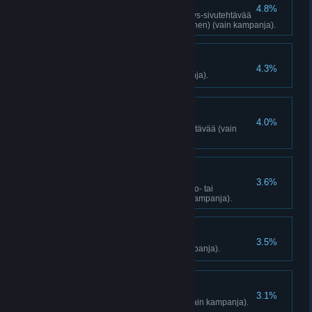
Yleismies
4.8%
Suorita 6 mitä tahansa Metsästys-sivutehtävää
(Tarvikkeet, Hallinta, Selviytyminen) (vain kampanja).
Liikenneturma
4.3%
Aja 25 ihmisen yli (vain kampanja).
Purkaja
4.0%
Suorita 3 Pomminpurku-sivutehtävää (vain
kampanja).
Rasvanäppi
3.6%
Suorita 3 Kyrati Filmsin Kilpa-ajo- tai
Selviytyminen-haastetta (vain kampanja).
Täysin varusteltu
3.5%
Opettele kaikki taidot (vain kampanja).
Muistojen säilyttäjä
3.1%
Löydä 10 kadonnutta kirjettä (vain kampanja).