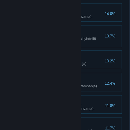
Lähetys päättyi
14.0%
Vapauta 8 kellotornia (vain kampanja).
Nelitappo
13.7%
Tapa 4 vihollista samanaikaisesti yhdellä
räjähdyksellä (vain kampanja).
Henkinen yliannostus
13.2%
Löydä Shangri-La (vain kampanja).
Yksi hoidettu
12.4%
Päätä de Pleurin kohtalo (vain kampanja).
Päästä meidät pahasta
11.8%
Vapauta 12 etuvartiota (vain kampanja).
Kaksi hoidettu
11.7%