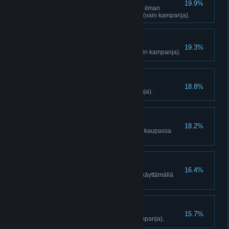
19.9%
Vapauta mikä tahansa etuvartio ilman
hälytystä missä tahansa tilassa (vain kampanja).
Tuunattu
19.3%
Valmista 5 varustepäivitystä (vain kampanja).
Nopea oppimaan
18.8%
Opettele 10 taitoa (vain kampanja).
Anna sataa
18.2%
Käytä yhteensä 500 000 rupiaa kaupassa
(vain kampanja).
Reportteri
16.4%
Merkitse 25 vihollista kameraa käyttämällä
(vain kampanja).
Luettu on
15.7%
Lue 10 muistiinpanoa (vain kampanja).