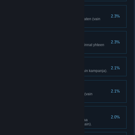
Aseveli
2.3%
Vapauta 1 etuvartio Hurkilla pelaten (vain
kampanjan yhteistyö).
Täysin muokattu
2.3%
Osta kaikki lisälaitteet ja maalipinnat yhteen
aseeseen (vain kampanja).
Harhautus
2.1%
Harhauta 15 vihollista kivillä (vain kampanja).
Taivas putoaa
2.1%
Suorita kaato autogirosta käsin (vain
kampanja).
Yhteisön yllätys
2.0%
Pelaa parhaisiin kuuluvaa karttaa
karttaselaimessa (vain karttaselain).