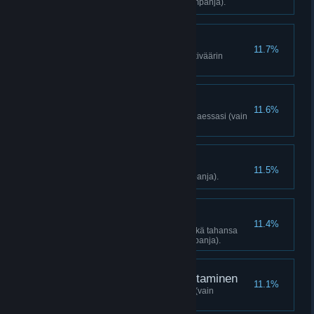
Päätä Nooren kohtalo (vain kampanja).
Kaksi kärpästä
11.7%
Tapa 2 vihollista yhdellä kiikarikiväärin
laukauksella (vain kampanja).
Autoisku
11.6%
Tapa 25 vihollista ampumalla ajaessasi (vain
kampanja).
Voimanosoitus
11.5%
Valloita 2 linnoitusta (vain kampanja).
Kunniakas taistelu
11.4%
Saavuta karmataso 2 ja osta mikä tahansa
Palkkasoturi-päivitys (vain kampanja).
Historian uusiksi kirjoittaminen
11.1%
Poista 30 propagandajulistetta (vain
kampanja).