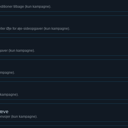
ditioner tilbage (kun kampagne).
ller Øje for øje-sideopgaver (kun kampagne).
pgaver (kun kampagne).
kampagne).
 kampagne).
næve
onvojer (kun kampagne).