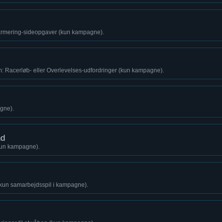
rmering-sideopgaver (kun kampagne).
m: Racerløb- eller Overlevelses-udfordringer (kun kampagne).
gne).
nd
(kun kampagne).
(kun samarbejdsspil i kampagne).