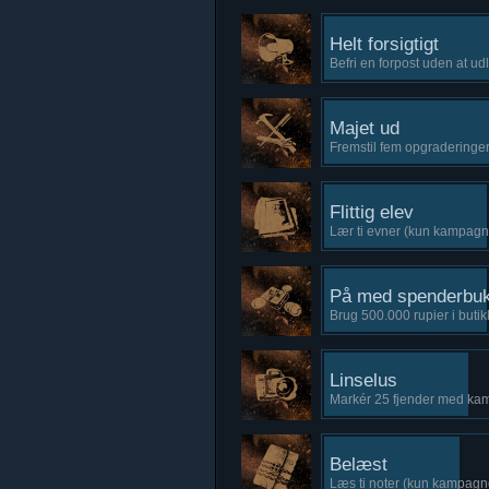
Helt forsigtigt
Befri en forpost uden at 
Majet ud
Fremstil fem opgraderinger 
Flittig elev
Lær ti evner (kun kampagn
På med spenderbu
Brug 500.000 rupier i but
Linselus
Markér 25 fjender med ka
Belæst
Læs ti noter (kun kampagn