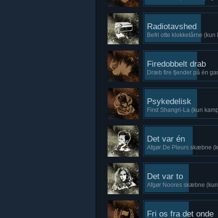
Radiotavshed
Befri otte klokketårne (ku
Firedobbelt drab
Dræb fire fjender på én g
Psykedelisk
Find Shangri-La (kun kam
Det var én
Afgør De Pleurs skæbne (
Det var to
Afgør Noores skæbne (ku
Fri os fra det onde