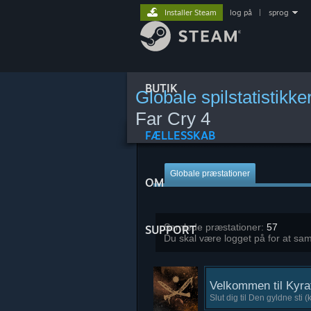
Installer Steam
log på
|
sprog
BUTIK
Globale spilstatistikke
Far Cry 4
FÆLLESSKAB
Globale præstationer
OM
Samlede præstationer:
57
SUPPORT
Du skal være logget på for at sa
Velkommen til Kyra
Slut dig til Den gyldne sti