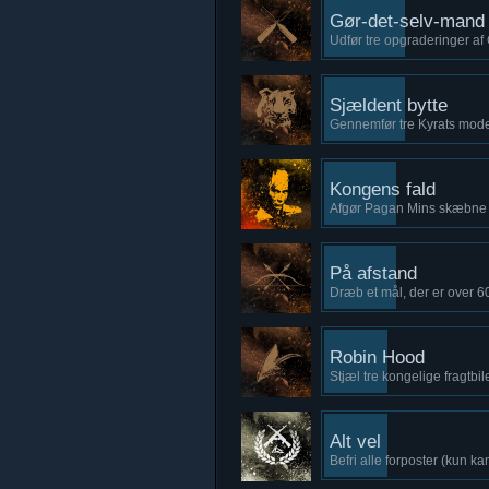
Gør-det-selv-mand
Udfør tre opgraderinger a
Sjældent bytte
Gennemfør tre Kyrats mod
Kongens fald
Afgør Pagan Mins skæbne
På afstand
Dræb et mål, der er over 6
Robin Hood
Stjæl tre kongelige fragtbi
Alt vel
Befri alle forposter (kun k