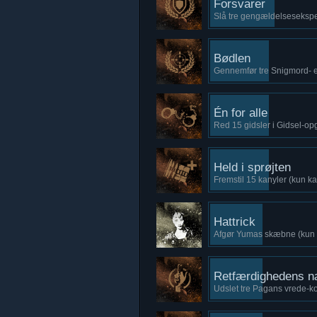
Forsvarer
Slå tre gengældelsesekspe
Bødlen
Gennemfør tre Snigmord- e
Én for alle
Red 15 gidsler i Gidsel-o
Held i sprøjten
Fremstil 15 kanyler (kun 
Hattrick
Afgør Yumas skæbne (kun
Retfærdighedens 
Udslet tre Pagans vrede-k