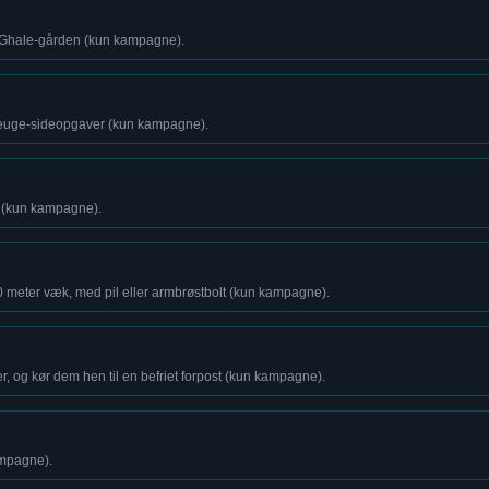
f Ghale-gården (kun kampagne).
euge-sideopgaver (kun kampagne).
 (kun kampagne).
0 meter væk, med pil eller armbrøstbolt (kun kampagne).
ler, og kør dem hen til en befriet forpost (kun kampagne).
ampagne).