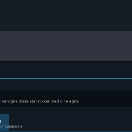
r
mmenligne disse statistikker med dine egne
t
 (kun kampagne).