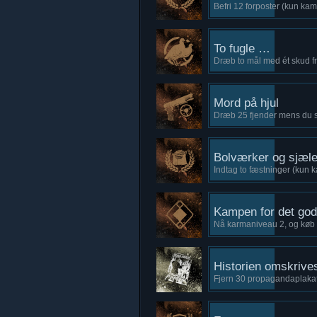
Befri 12 forposter (kun ka
To fugle …
Dræb to mål med ét skud fr
Mord på hjul
Dræb 25 fjender mens du s
Bolværker og sjæle
Indtag to fæstninger (kun
Kampen for det go
Nå karmaniveau 2, og køb 
Historien omskrive
Fjern 30 propagandaplaka