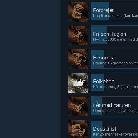
Fordrejet
Drej ti bedemøller (kun k
Fri som fuglen
Flyv i alt 5000 meter med 
Eksorcist
Ødelæg 15 dæmonmasker 
Folkehelt
Nå arenarang 5 (kun kam
I ét med naturen
Gennemfør seks Jagt-sideop
Dødsbilist
Kør 25 mennesker over (k