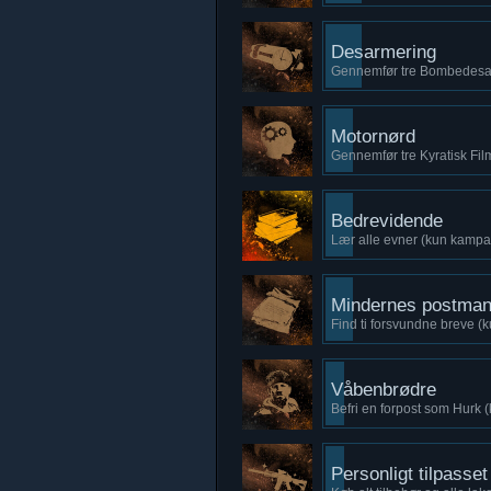
Desarmering
Gennemfør tre Bombedesa
Motornørd
Gennemfør tre Kyratisk Fil
Bedrevidende
Lær alle evner (kun kampa
Mindernes postma
Find ti forsvundne breve 
Våbenbrødre
Befri en forpost som Hurk 
Personligt tilpasset