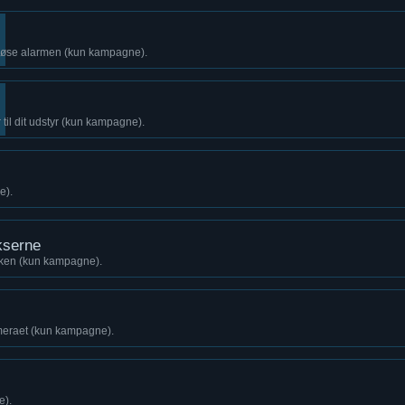
udløse alarmen (kun kampagne).
til dit udstyr (kun kampagne).
e).
kserne
ikken (kun kampagne).
meraet (kun kampagne).
e).