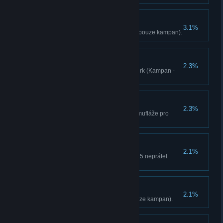
Pecovatel o historii
3.1%
Najdete 10 ztracených dopisu (pouze kampan).
Bratri ve zbrani
2.3%
Osvobodte 1 stanovište jako Hurk (Kampan -
pouze Kooperace).
Rešení na míru
2.3%
Nakupte všechny doplnky a kamufláže pro
jednu zbran (pouze kampan).
Odvedení pozornosti
2.1%
Odlákejte kamením pozornost 15 neprátel
(pouze kampan).
Padající nebe
2.1%
Provedte likvidaci z rogala (pouze kampan).