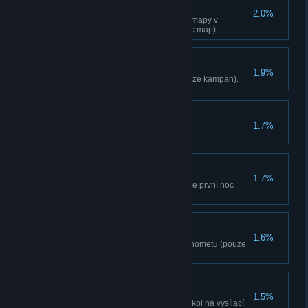
Komunitní prekvapení
2.0%
Zahrajte si nejlépe hodnocené mapy v
prohlížeci map (pouze prohlížec map).
At horí!
1.9%
Zabijte 50 neprátel ohnem (pouze kampan).
Domov Sladký Domov
1.7%
Zabírají relé Station (Údolí Yeti).
Noční přeživší
1.7%
Ubraňte vysílací stanici a přežijte první noc
(Údolí yettiů).
Vláda smrti
1.6%
Zabijte 30 neprátel strelou z minometu (pouze
kampan).
Stavitel
1.5%
Dokončete jeden vylepšovací úkol na vysílací