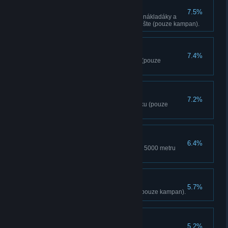
Robin Hood
7.5%
Uneste 3 královské zásobovací nákladáky a
vratte je na osvobozené stanovište (pouze kampan).
Cistý vzduch
7.4%
Osvobodte všechna stanovište (pouze
kampan).
Správné uctívání
7.2%
Roztocte 10 modlitebních mlýnku (pouze
kampan).
Jako pták
6.4%
Ulette v létajícím obleku celkem 5000 metru
(pouze kampan).
Vymítac
5.7%
Znicte 15 Yalungských masek (pouze kampan).
Oblíbenec davu
5.2%