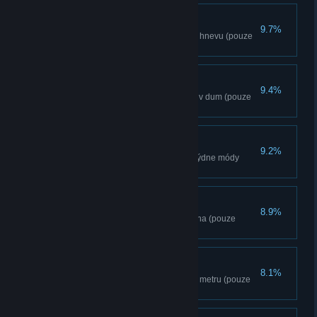
Ruka spravedlnosti
9.7%
Zlikvidujte 3 konvoje Paganova hnevu (pouze
kampan).
Domácí kutil
9.4%
Zakupte 3 predmety pro Ghaleuv dum (pouze
kampan).
Nejvzácnejší korist
9.2%
Dokoncete 3 úkoly kyratského týdne módy
(pouze kampan).
Král je mrtev
8.9%
Rozhodnete o osudu Pagan Mina (pouze
kampan).
Z dálky
8.1%
Zabijte cíl šípem na více než 60 metru (pouze
kampan).