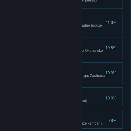
Odstrante 30 propagandistických plakátu
(pouze kampan).
Obránce
11.0%
Odrazte 3 trestné oddíly na základne (pouze
kampan).
Strílející hrdina
10.5%
Dokoncete 3 úkoly typu Vražda a Oko za oko
(pouze kampan).
Nikoho tu nenecháme
10.0%
Zachrante 15 rukojmí v úkolech typu Záchrana
rukojmí (pouze kampan).
Doktor bezbolestný
10.0%
Vyrobte 15 injekcí (pouze kampan).
Hattrick
9.8%
Rozhodnete o osudu Yumy (pouze kampan).