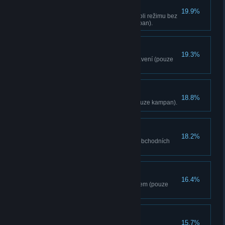
Opatrné nakracování
19.9%
Osvobodte stanovište v jakémkoli režimu bez
spuštení poplachu (pouze kampan).
Vyšperkované veci
19.3%
Vyrobte 5 vylepšení svého vybavení (pouze
kampan).
Rychlý student
18.8%
Naucte se 10 dovednostem (pouze kampan).
Pouštení žilou
18.2%
Utratte celkem 500 000 rupií v obchodních
stanicích (pouze kampan).
Japonský turista
16.4%
Oznacte 25 neprátel fotoaparátem (pouze
kampan).
Shromaždovatel
15.7%