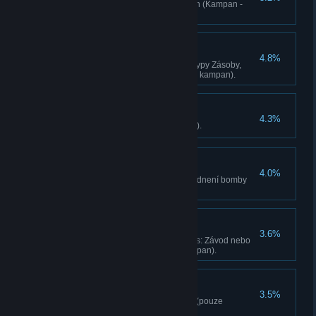
Dosáhnete v aréne na 5. úroven (Kampan -
pouze Aréna).
Pravý univerzál
4.8%
Dokoncete 6 loveckých úkolu (typy Zásoby,
Snižování stavu, Prežití) (pouze kampan).
Nemyslíš, zaplatíš
4.3%
Prejedte 25 lidí (pouze kampan).
Pyrotechnik
4.0%
Dokoncete 3 úkoly typu Zneškodnení bomby
(pouze kampan).
Závodní nadšenec
3.6%
Dokoncete 3 aktivity Kyrati Films: Závod nebo
Kyrati Films: Prežití (pouze kampan).
Plná výbava
3.5%
Naucte se všechny dovednosti (pouze
kampan).