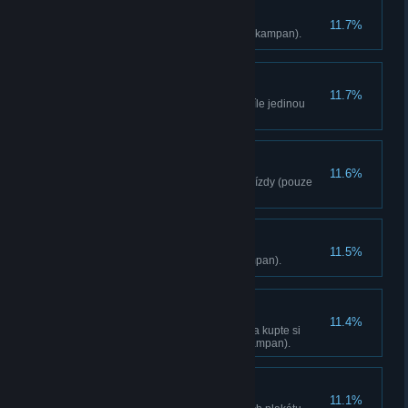
Zbav nás od zlého
11.7%
Osvobodte 14 stanovišt (pouze kampan).
2 mouchy
11.7%
Odstrelovací puškou zabijte 2 cíle jedinou
ranou (pouze kampan).
Prujezd
11.6%
Zabijte 25 neprátel strelbou za jízdy (pouze
kampan).
Dukaz síly
11.5%
Obsadte 2 pevnosti (pouze kampan).
Dobrý boj
11.4%
Dosáhnete 2. karmické úrovne a kupte si
žoldnérské vylepšení (pouze kampan).
Prepisování historie
11.1%