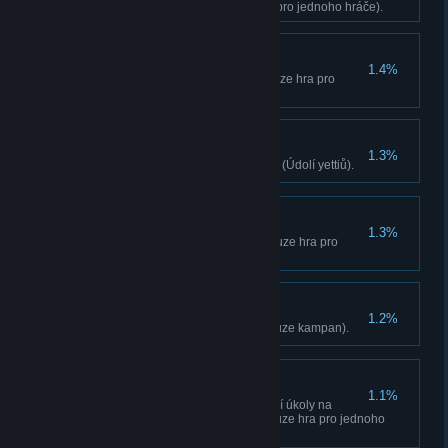
stanici (Údolí yettiů, pouze hra pro jednoho hráče).
Spirituální lovec
1.4%
Zabijte yettiho (Údolí yettiů, pouze hra pro
jednoho hráče).
Probuzený!
1.3%
Dokončete kampaň Údolí yettiů (Údolí yettiů).
Mistr Probuzených
1.3%
Zabijte 5 yettiů (Údolí yettiů, pouze hra pro
jednoho hráče).
Sloní stvura
1.2%
Zabijte 30 neprátel slonem (pouze kampan).
Mistr stavitel
1.1%
Dokončete všechny vylepšovací úkoly na
vysílací stanici (Údolí yettiů, pouze hra pro jednoho
hráče).