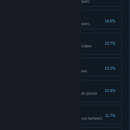
Prectete si 10 zpráv (pouze kampan).
Konec vysílání
14.0%
Osvobodte 8 zvonic (pouze kampan).
Ctyrnásobné zabití
13.7%
Zabijte jediným výbuchem 4 neprátele
najednou (pouze kampan).
Predávkování
13.2%
Objevte Šangri-La (pouze kampan).
Jeden je z krku
12.4%
Rozhodnete o De Pleurove osudu (pouze
kampan).
Dva jsou z krku
11.7%
Rozhodnete o osudu Noore (pouze kampan).