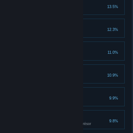
Noob
13.5%
A terminé le tutoriel
Indépendant
12.3%
A hébergé et terminé une partie
Amateur
11.0%
A gagné 1 partie
J'ai tué quelqu'un !
10.9%
A tué 1 héros adverse
Méchant
9.9%
A tué 10 héros adverses
Trésorier
9.8%
A parcouru 500m en portant le trésor