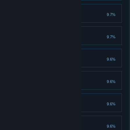
Plaqueur de trésor
9.7%
A porté le trésor 50 fois
Lanceur de trésor
9.7%
A lancé le trésor 50 fois
Expérimenté
9.6%
A terminé 50 parties
International
9.6%
A gagné 50 parties
Trappeur
9.6%
A posé 10 pièges
Soigneur
9.6%
A soigné 500 points de vie