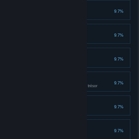
Apprenti
9.7%
A terminé 10 parties
Prend ses marques
9.7%
A terminé 20 parties
Grand espoir
9.7%
A gagné 10 parties
Amoureux du trésor
9.7%
A parcouru 1000m en portant le trésor
Siroteur
9.7%
A bu 10 potions
Casseur
9.7%
A cassé 50 caisses