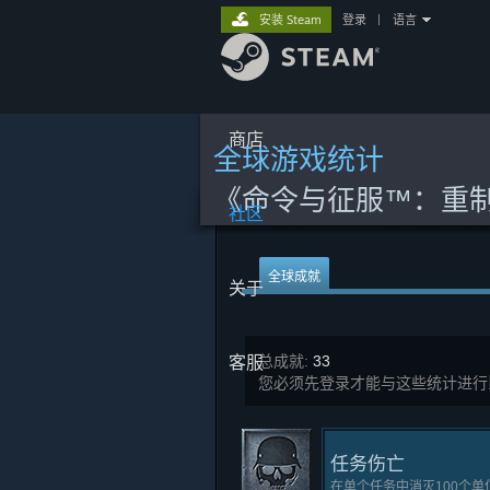
安装 Steam
登录
|
语言
商店
全球游戏统计
《命令与征服™：重
社区
全球成就
关于
客服
总成就:
33
您必须先登录才能与这些统计进行
任务伤亡
在单个任务中消灭100个单