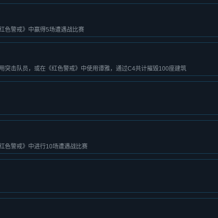
红色警戒》中赢得5场遭遇战比赛
用突击队员，或在《红色警戒》中使用谭雅，通过C4共计摧毁100座建筑
红色警戒》中进行10场遭遇战比赛