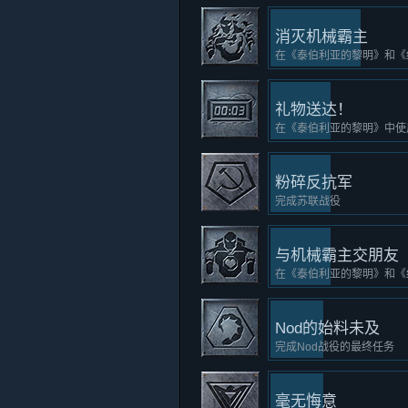
消灭机械霸主
在《泰伯利亚的黎明》和《
礼物送达！
在《泰伯利亚的黎明》中使
粉碎反抗军
完成苏联战役
与机械霸主交朋友
在《泰伯利亚的黎明》和《
Nod的始料未及
完成Nod战役的最终任务
毫无悔意