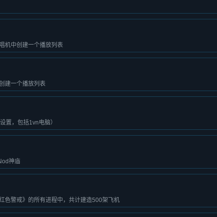
唱机中创建一个播放列表
创建一个播放列表
设置，包括1vn电脑）
Nod神庙
红色警戒》的所有进程中，共计建造500架飞机