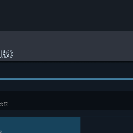
制版》
比较
位