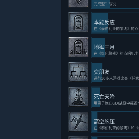
完成盟军战役
本能反应
在《泰伯利亚的黎明》的点
地狱三月
在《红色警戒》的点唱机中
交朋友
进行10多人游戏比赛（任意
死亡天降
用离子炮在GDI战役中摧毁
高空施压
在《泰伯利亚的黎明》和《