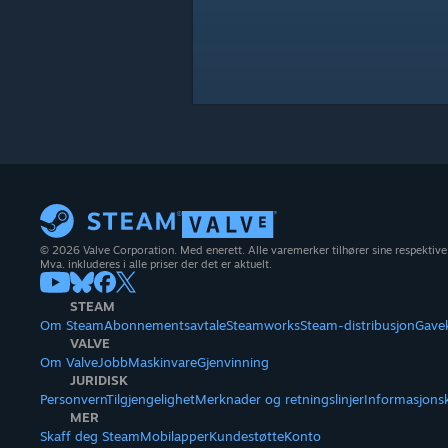
© 2026 Valve Corporation. Med enerett. Alle varemerker tilhører sine respektive
Mva. inkluderes i alle priser der det er aktuelt.
STEAM
Om Steam
Abonnementsavtale
Steamworks
Steam-distribusjon
Gave
VALVE
Om Valve
Jobb
Maskinvare
Gjenvinning
JURIDISK
Personvern
Tilgjengelighet
Merknader og retningslinjer
Informasjons
MER
Skaff deg Steam
Mobilapper
Kundestøtte
Konto