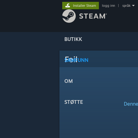
Installer Steam
logg inn
|
språk
BUTIKK
Feil
SAMFUNN
OM
STØTTE
Denne 