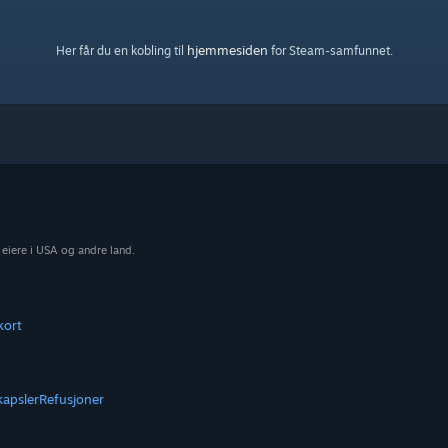
hjemmesiden
Her får du en kobling til
for Steam-samfunnet.
 eiere i USA og andre land.
kort
kapsler
Refusjoner