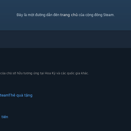
trang chủ
Đây là một đường dẫn đến
của cộng đồng Steam.
n của chủ sở hữu tương ứng tại Hoa Kỳ và các quốc gia khác.
Steam
Thẻ quà tặng
 tiền