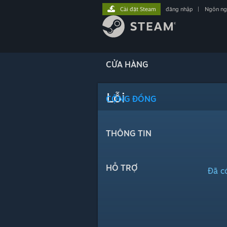
Cài đặt Steam
đăng nhập
|
Ngôn n
CỬA HÀNG
Lỗi
CỘNG ĐỒNG
THÔNG TIN
HỖ TRỢ
Đã có