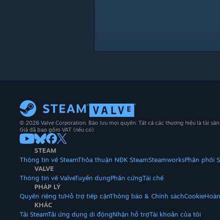
© 2026 Valve Corporation. Bảo lưu mọi quyền. Tất cả các thương hiệu là tài sả
Giá đã bao gồm VAT (nếu có).
STEAM
Thông tin về Steam
Thỏa thuận NĐK Steam
Steamworks
Phân phối 
VALVE
Thông tin về Valve
Tuyển dụng
Phần cứng
Tái chế
PHÁP LÝ
Quyền riêng tư
Hỗ trợ tiếp cận
Thông báo & Chính sách
Cookie
Hoàn
KHÁC
Tải Steam
Tải ứng dụng di động
Nhận hỗ trợ
Tài khoản của tôi