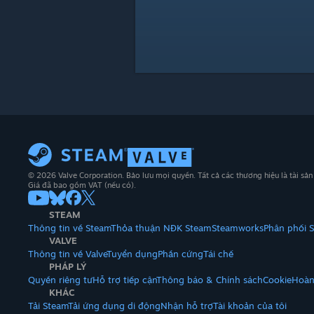
© 2026 Valve Corporation. Bảo lưu mọi quyền. Tất cả các thương hiệu là tài sả
Giá đã bao gồm VAT (nếu có).
STEAM
Thông tin về Steam
Thỏa thuận NĐK Steam
Steamworks
Phân phối 
VALVE
Thông tin về Valve
Tuyển dụng
Phần cứng
Tái chế
PHÁP LÝ
Quyền riêng tư
Hỗ trợ tiếp cận
Thông báo & Chính sách
Cookie
Hoàn
KHÁC
Tải Steam
Tải ứng dụng di động
Nhận hỗ trợ
Tài khoản của tôi