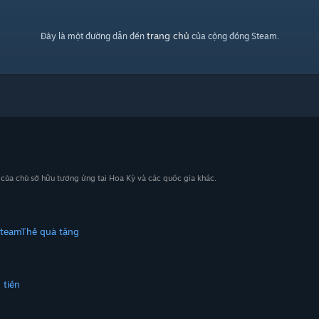
trang chủ
Đây là một đường dẫn đến
của cộng đồng Steam.
n của chủ sở hữu tương ứng tại Hoa Kỳ và các quốc gia khác.
Steam
Thẻ quà tặng
 tiền