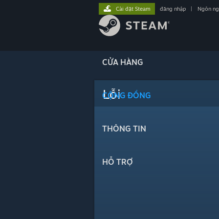
Cài đặt Steam
đăng nhập
|
Ngôn n
CỬA HÀNG
Lỗi
CỘNG ĐỒNG
THÔNG TIN
HỖ TRỢ