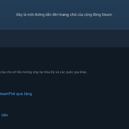
trang chủ
Đây là một đường dẫn đến
của cộng đồng Steam.
n của chủ sở hữu tương ứng tại Hoa Kỳ và các quốc gia khác.
Steam
Thẻ quà tặng
 tiền