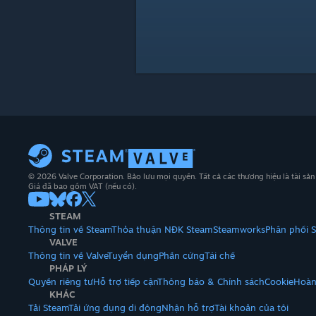
© 2026 Valve Corporation. Bảo lưu mọi quyền. Tất cả các thương hiệu là tài sả
Giá đã bao gồm VAT (nếu có).
STEAM
Thông tin về Steam
Thỏa thuận NĐK Steam
Steamworks
Phân phối 
VALVE
Thông tin về Valve
Tuyển dụng
Phần cứng
Tái chế
PHÁP LÝ
Quyền riêng tư
Hỗ trợ tiếp cận
Thông báo & Chính sách
Cookie
Hoàn
KHÁC
Tải Steam
Tải ứng dụng di động
Nhận hỗ trợ
Tài khoản của tôi