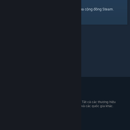
trang chủ
Đây là một đường dẫn đến
của cộng đồng Steam.
© 2026 Valve Corporation. Bảo lưu mọi quyền. Tất cả các thương hiệu
là tài sản của chủ sở hữu tương ứng tại Hoa Kỳ và các quốc gia khác.
Giá đã bao gồm VAT (nếu có).
Tải ứng dụng di động
STEAM