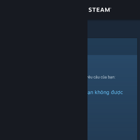
Đăng nhập
Cửa hàng
Cộng đồng
Lỗi
Thông tin
Xin thứ lỗi!
Đã có lỗi xảy ra trong quá trình xử lí yêu cầu của bạn:
Hỗ trợ
Vật phẩm này đã bị ẩn hoặc bạn không được
Thay đổi ngôn ngữ
quyền xem.
Cài ứng dụng Steam di động
Xem web cho desktop