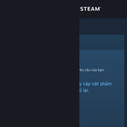
Đăng nhập
Cửa hàng
Cộng đồng
Lỗi
Thông tin
Xin thứ lỗi!
Đã có lỗi xảy ra trong quá trình xử lí yêu cầu của bạn:
Hỗ trợ
Đã có vấn đề phát sinh khi truy cập vật phẩm
Thay đổi ngôn ngữ
này. Xin vui lòng thử lại.
Cài ứng dụng Steam di động
Xem web cho desktop