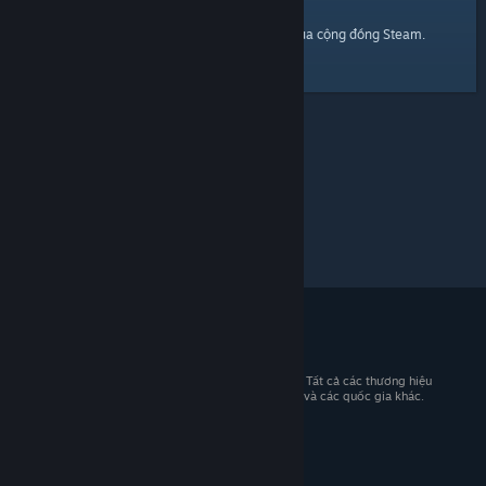
trang chủ
Đây là một đường dẫn đến
của cộng đồng Steam.
© 2026 Valve Corporation. Bảo lưu mọi quyền. Tất cả các thương hiệu
là tài sản của chủ sở hữu tương ứng tại Hoa Kỳ và các quốc gia khác.
Giá đã bao gồm VAT (nếu có).
Tải ứng dụng di động
STEAM