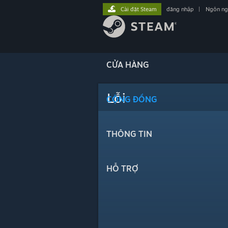
Cài đặt Steam
đăng nhập
|
Ngôn n
CỬA HÀNG
Lỗi
CỘNG ĐỒNG
THÔNG TIN
HỖ TRỢ