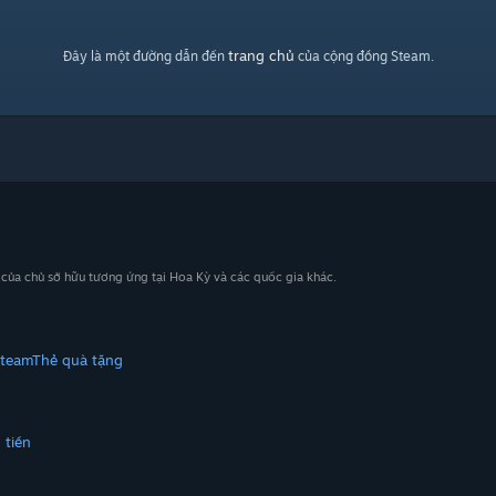
trang chủ
Đây là một đường dẫn đến
của cộng đồng Steam.
n của chủ sở hữu tương ứng tại Hoa Kỳ và các quốc gia khác.
Steam
Thẻ quà tặng
 tiền