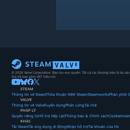
© 2026 Valve Corporation. Bảo lưu mọi quyền. Tất cả các thương hiệu là tài sả
Giá đã bao gồm VAT (nếu có).
STEAM
Thông tin về Steam
Thỏa thuận NĐK Steam
Steamworks
Phân phối 
VALVE
Thông tin về Valve
Tuyển dụng
Phần cứng
Tái chế
PHÁP LÝ
Quyền riêng tư
Hỗ trợ tiếp cận
Thông báo & Chính sách
Cookie
Hoàn
KHÁC
Tải Steam
Tải ứng dụng di động
Nhận hỗ trợ
Tài khoản của tôi