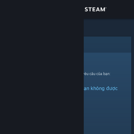
Đăng nhập
Cửa hàng
Cộng đồng
Lỗi
Thông tin
Xin thứ lỗi!
Đã có lỗi xảy ra trong quá trình xử lí yêu cầu của bạn:
Hỗ trợ
Vật phẩm này đã bị ẩn hoặc bạn không được
Thay đổi ngôn ngữ
quyền xem.
Cài ứng dụng Steam di động
Xem web cho desktop