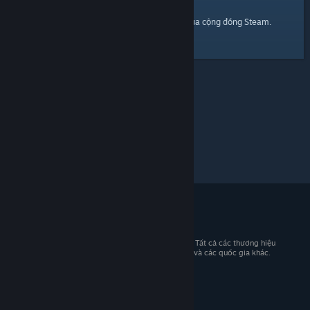
trang chủ
Đây là một đường dẫn đến
của cộng đồng Steam.
© 2026 Valve Corporation. Bảo lưu mọi quyền. Tất cả các thương hiệu
là tài sản của chủ sở hữu tương ứng tại Hoa Kỳ và các quốc gia khác.
Giá đã bao gồm VAT (nếu có).
Tải ứng dụng di động
STEAM