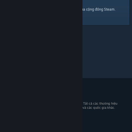
trang chủ
Đây là một đường dẫn đến
của cộng đồng Steam.
© 2026 Valve Corporation. Bảo lưu mọi quyền. Tất cả các thương hiệu
là tài sản của chủ sở hữu tương ứng tại Hoa Kỳ và các quốc gia khác.
Giá đã bao gồm VAT (nếu có).
Tải ứng dụng di động
STEAM