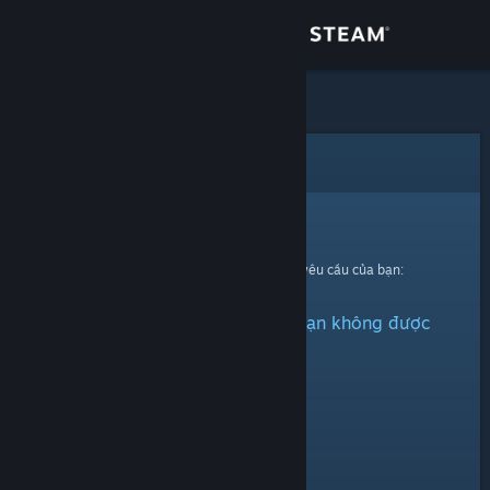
Đăng nhập
Cửa hàng
Cộng đồng
Lỗi
Thông tin
Xin thứ lỗi!
Đã có lỗi xảy ra trong quá trình xử lí yêu cầu của bạn:
Hỗ trợ
Vật phẩm này đã bị ẩn hoặc bạn không được
Thay đổi ngôn ngữ
quyền xem.
Cài ứng dụng Steam di động
Xem web cho desktop