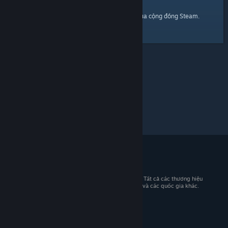
trang chủ
Đây là một đường dẫn đến
của cộng đồng Steam.
© 2026 Valve Corporation. Bảo lưu mọi quyền. Tất cả các thương hiệu
là tài sản của chủ sở hữu tương ứng tại Hoa Kỳ và các quốc gia khác.
Giá đã bao gồm VAT (nếu có).
Tải ứng dụng di động
STEAM