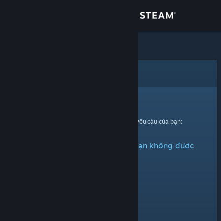
Đăng nhập
Cửa hàng
Cộng đồng
Lỗi
Thông tin
Xin thứ lỗi!
Đã có lỗi xảy ra trong quá trình xử lí yêu cầu của bạn:
Hỗ trợ
Vật phẩm này đã bị ẩn hoặc bạn không được
Thay đổi ngôn ngữ
quyền xem.
Cài ứng dụng Steam di động
Xem web cho desktop