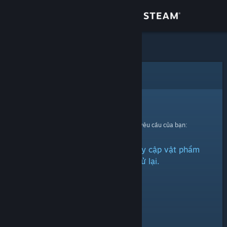
Đăng nhập
Cửa hàng
Cộng đồng
Lỗi
Thông tin
Xin thứ lỗi!
Đã có lỗi xảy ra trong quá trình xử lí yêu cầu của bạn:
Hỗ trợ
Đã có vấn đề phát sinh khi truy cập vật phẩm
Thay đổi ngôn ngữ
này. Xin vui lòng thử lại.
Cài ứng dụng Steam di động
Xem web cho desktop