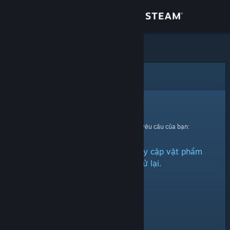
Đăng nhập
Cửa hàng
Cộng đồng
Lỗi
Thông tin
Xin thứ lỗi!
Đã có lỗi xảy ra trong quá trình xử lí yêu cầu của bạn:
Hỗ trợ
Đã có vấn đề phát sinh khi truy cập vật phẩm
Thay đổi ngôn ngữ
này. Xin vui lòng thử lại.
Cài ứng dụng Steam di động
Xem web cho desktop