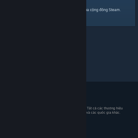
trang chủ
Đây là một đường dẫn đến
của cộng đồng Steam.
© 2026 Valve Corporation. Bảo lưu mọi quyền. Tất cả các thương hiệu
là tài sản của chủ sở hữu tương ứng tại Hoa Kỳ và các quốc gia khác.
Giá đã bao gồm VAT (nếu có).
Tải ứng dụng di động
STEAM