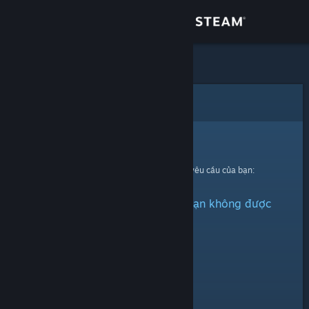
Đăng nhập
Cửa hàng
Cộng đồng
Lỗi
Thông tin
Xin thứ lỗi!
Đã có lỗi xảy ra trong quá trình xử lí yêu cầu của bạn:
Hỗ trợ
Vật phẩm này đã bị ẩn hoặc bạn không được
Thay đổi ngôn ngữ
quyền xem.
Cài ứng dụng Steam di động
Xem web cho desktop