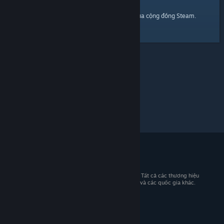
trang chủ
Đây là một đường dẫn đến
của cộng đồng Steam.
© 2026 Valve Corporation. Bảo lưu mọi quyền. Tất cả các thương hiệu
là tài sản của chủ sở hữu tương ứng tại Hoa Kỳ và các quốc gia khác.
Giá đã bao gồm VAT (nếu có).
Tải ứng dụng di động
STEAM