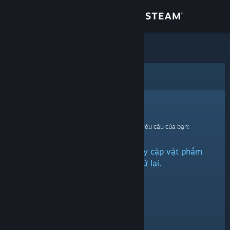
Đăng nhập
Cửa hàng
Cộng đồng
Lỗi
Thông tin
Xin thứ lỗi!
Đã có lỗi xảy ra trong quá trình xử lí yêu cầu của bạn:
Hỗ trợ
Đã có vấn đề phát sinh khi truy cập vật phẩm
Thay đổi ngôn ngữ
này. Xin vui lòng thử lại.
Cài ứng dụng Steam di động
Xem web cho desktop