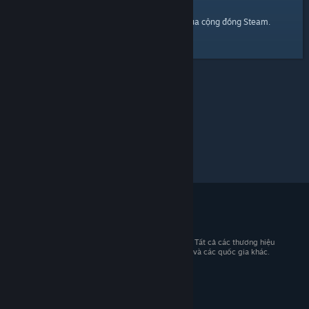
trang chủ
Đây là một đường dẫn đến
của cộng đồng Steam.
© 2026 Valve Corporation. Bảo lưu mọi quyền. Tất cả các thương hiệu
là tài sản của chủ sở hữu tương ứng tại Hoa Kỳ và các quốc gia khác.
Giá đã bao gồm VAT (nếu có).
Tải ứng dụng di động
STEAM