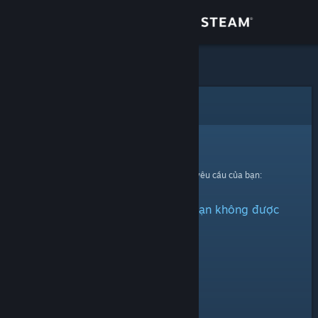
Đăng nhập
Cửa hàng
Cộng đồng
Lỗi
Thông tin
Xin thứ lỗi!
Đã có lỗi xảy ra trong quá trình xử lí yêu cầu của bạn:
Hỗ trợ
Vật phẩm này đã bị ẩn hoặc bạn không được
Thay đổi ngôn ngữ
quyền xem.
Cài ứng dụng Steam di động
Xem web cho desktop