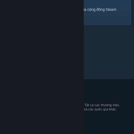
trang chủ
Đây là một đường dẫn đến
của cộng đồng Steam.
© 2026 Valve Corporation. Bảo lưu mọi quyền. Tất cả các thương hiệu
là tài sản của chủ sở hữu tương ứng tại Hoa Kỳ và các quốc gia khác.
Giá đã bao gồm VAT (nếu có).
Tải ứng dụng di động
STEAM