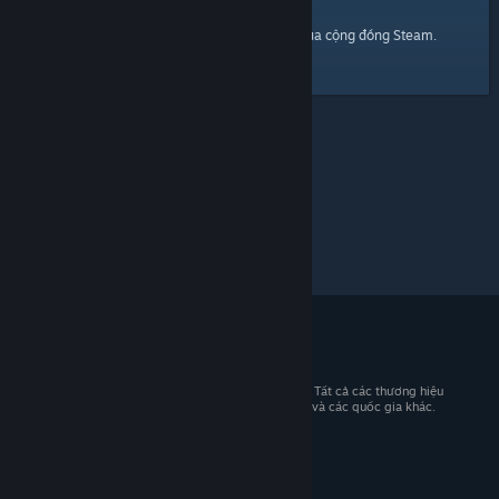
trang chủ
Đây là một đường dẫn đến
của cộng đồng Steam.
© 2026 Valve Corporation. Bảo lưu mọi quyền. Tất cả các thương hiệu
là tài sản của chủ sở hữu tương ứng tại Hoa Kỳ và các quốc gia khác.
Giá đã bao gồm VAT (nếu có).
Tải ứng dụng di động
STEAM