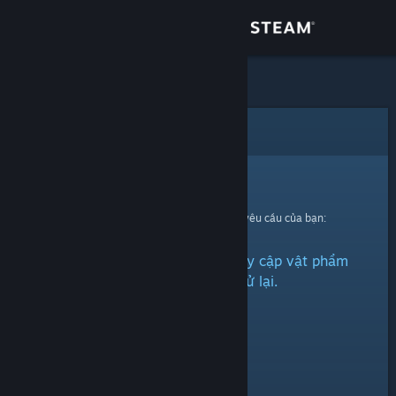
Đăng nhập
Cửa hàng
Cộng đồng
Lỗi
Thông tin
Xin thứ lỗi!
Đã có lỗi xảy ra trong quá trình xử lí yêu cầu của bạn:
Hỗ trợ
Đã có vấn đề phát sinh khi truy cập vật phẩm
Thay đổi ngôn ngữ
này. Xin vui lòng thử lại.
Cài ứng dụng Steam di động
Xem web cho desktop