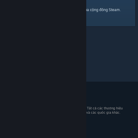
trang chủ
Đây là một đường dẫn đến
của cộng đồng Steam.
© 2026 Valve Corporation. Bảo lưu mọi quyền. Tất cả các thương hiệu
là tài sản của chủ sở hữu tương ứng tại Hoa Kỳ và các quốc gia khác.
Giá đã bao gồm VAT (nếu có).
Tải ứng dụng di động
STEAM