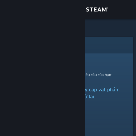
Đăng nhập
Cửa hàng
Cộng đồng
Lỗi
Thông tin
Xin thứ lỗi!
Đã có lỗi xảy ra trong quá trình xử lí yêu cầu của bạn:
Hỗ trợ
Đã có vấn đề phát sinh khi truy cập vật phẩm
Thay đổi ngôn ngữ
này. Xin vui lòng thử lại.
Cài ứng dụng Steam di động
Xem web cho desktop