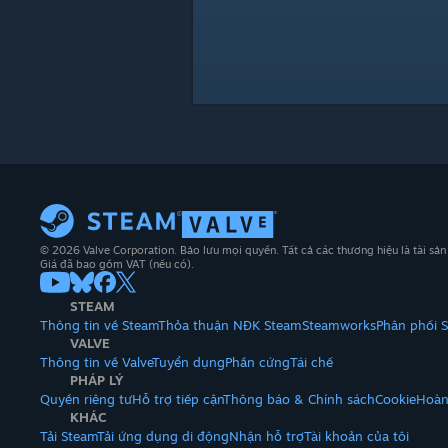
© 2026 Valve Corporation. Bảo lưu mọi quyền. Tất cả các thương hiệu là tài sả
Giá đã bao gồm VAT (nếu có).
STEAM
Thông tin về Steam
Thỏa thuận NĐK Steam
Steamworks
Phân phối 
VALVE
Thông tin về Valve
Tuyển dụng
Phần cứng
Tái chế
PHÁP LÝ
Quyền riêng tư
Hỗ trợ tiếp cận
Thông báo & Chính sách
Cookie
Hoàn
KHÁC
Tải Steam
Tải ứng dụng di động
Nhận hỗ trợ
Tài khoản của tôi