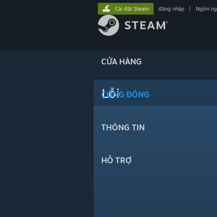
Cài đặt Steam
đăng nhập
|
Ngôn n
CỬA HÀNG
Lỗi
CỘNG ĐỒNG
THÔNG TIN
HỖ TRỢ