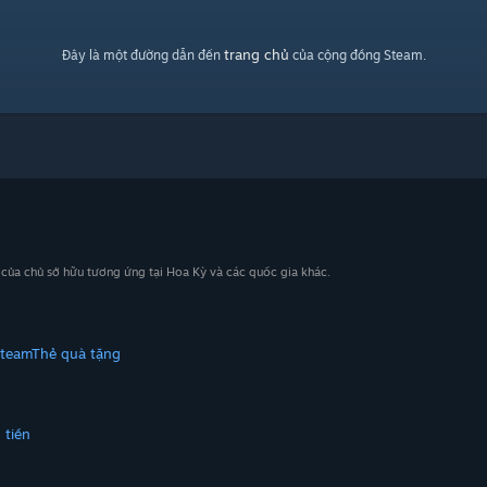
trang chủ
Đây là một đường dẫn đến
của cộng đồng Steam.
n của chủ sở hữu tương ứng tại Hoa Kỳ và các quốc gia khác.
Steam
Thẻ quà tặng
 tiền