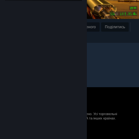
Нагородити
До улюбленого
Поділитись
© 2026 Valve Corporation. Усі права застережено. Усі торговельні
марки є власністю відповідних власників у США та інших країнах.
ПДВ включено в ціну (якщо застосовно).
Завантажити мобільні застосунки