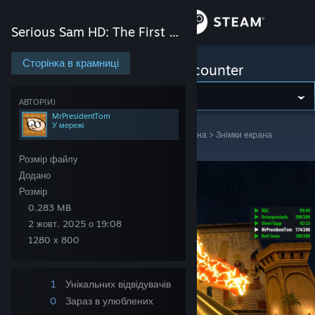
Увійти
Serious Sam HD: The First Encounter
Крамниця
Сторінка в крамниці
Serious Sam HD: The First Encounter
Спільнота
АВТОР(И)
MrPresidentTom
У мережі
Serious Sam HD: The First Encounter
>
Знімки екрана
>
Знімки екрана
Інформація
MrPresidentTom
Розмір файлу
Підтримка
Додано
Розмір
0.283 MB
Змінити мову
2 жовт. 2025 о 19:08
1280 x 800
Завантажити мобільний застосунок Steam
Переглянути повну версію
1
Унікальних відвідувачів
0
Зараз в улюблених