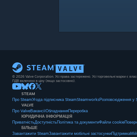
© 2026 Valve Corporation. Усі права застережено. Усі торговельні марки є влас
ПДВ включено в ціну (якщо застосовно).
STEAM
Про Steam
Угода підписника Steam
Steamworks
Розповсюдження у 
VALVE
Про Valve
Вакансії
Обладнання
Переробка
ЮРИДИЧНА ІНФОРМАЦІЯ
Приватність
Доступність
Політика та документи
Файли cookie
Поверн
БІЛЬШЕ
Завантажити Steam
Завантажити мобільні застосунки
Підтримка
Мій