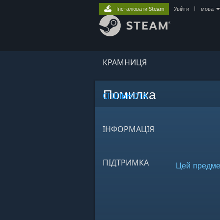
Інсталювати Steam
Увійти
|
мова
КРАМНИЦЯ
Помилка
СПІЛЬНОТА
ІНФОРМАЦІЯ
ПІДТРИМКА
Цей предмет