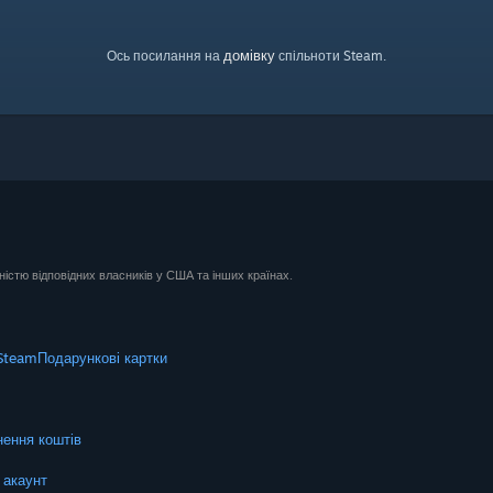
домівку
Ось посилання на
спільноти Steam.
ністю відповідних власників у США та інших країнах.
Steam
Подарункові картки
ення коштів
 акаунт