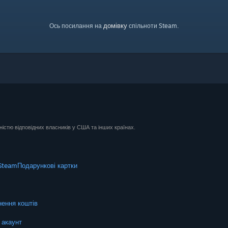
домівку
Ось посилання на
спільноти Steam.
ністю відповідних власників у США та інших країнах.
Steam
Подарункові картки
ення коштів
 акаунт