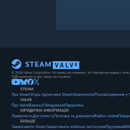
© 2026 Valve Corporation. Усі права застережено. Усі торговельні марки є влас
ПДВ включено в ціну (якщо застосовно).
STEAM
Про Steam
Угода підписника Steam
Steamworks
Розповсюдження у 
VALVE
Про Valve
Вакансії
Обладнання
Переробка
ЮРИДИЧНА ІНФОРМАЦІЯ
Приватність
Доступність
Політика та документи
Файли cookie
Поверн
БІЛЬШЕ
Завантажити Steam
Завантажити мобільні застосунки
Підтримка
Мій