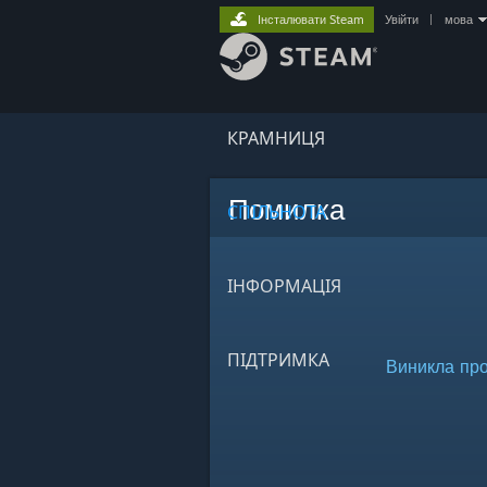
Інсталювати Steam
Увійти
|
мова
КРАМНИЦЯ
Помилка
СПІЛЬНОТА
ІНФОРМАЦІЯ
ПІДТРИМКА
Виникла про