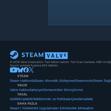
© 2026 Valve Corporation. Tüm hakları saklıdır. Tüm ticari markalar, ABD ve diğer 
Geçerli yerlerde fiyatlara KDV dâhildir.
STEAM
Steam Hakkında
Steam Abonelik Sözleşmesi
Steamworks
Steam Dağı
VALVE
Valve Hakkında
Kariyer
Donanım
Geri Dönüştürme
YASAL
Gizlilik
Erişilebilirlik
Bildirimler ve Politikalar
Çerezler
İadeler
DAHA FAZLA
Steam'i Yükle
Mobil Uygulamaları Edin
Destek Al
Hesabım