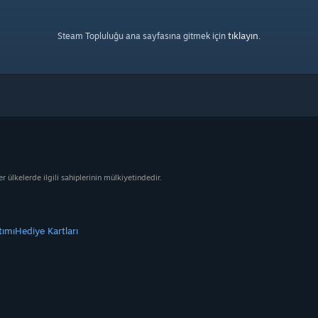
tıklayın
Steam Topluluğu ana sayfasına gitmek için
.
ülkelerde ilgili sahiplerinin mülkiyetindedir.
tımı
Hediye Kartları