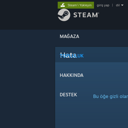
Steam'i Yükleyin
giriş yap
|
dil
MAĞAZA
Hata
TOPLULUK
HAKKINDA
DESTEK
Bu öğe gizli ola