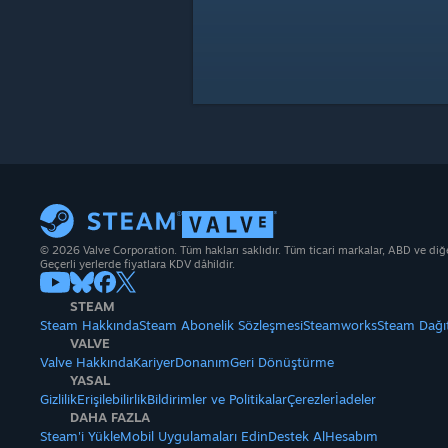
© 2026 Valve Corporation. Tüm hakları saklıdır. Tüm ticari markalar, ABD ve diğer 
Geçerli yerlerde fiyatlara KDV dâhildir.
STEAM
Steam Hakkında
Steam Abonelik Sözleşmesi
Steamworks
Steam Dağı
VALVE
Valve Hakkında
Kariyer
Donanım
Geri Dönüştürme
YASAL
Gizlilik
Erişilebilirlik
Bildirimler ve Politikalar
Çerezler
İadeler
DAHA FAZLA
Steam'i Yükle
Mobil Uygulamaları Edin
Destek Al
Hesabım