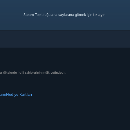
tıklayın
Steam Topluluğu ana sayfasına gitmek için
.
ülkelerde ilgili sahiplerinin mülkiyetindedir.
tımı
Hediye Kartları