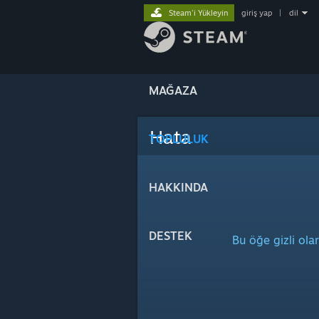
Steam'i Yükleyin
giriş yap
|
dil
MAĞAZA
Hata
TOPLULUK
HAKKINDA
DESTEK
Bu öğe gizli ola