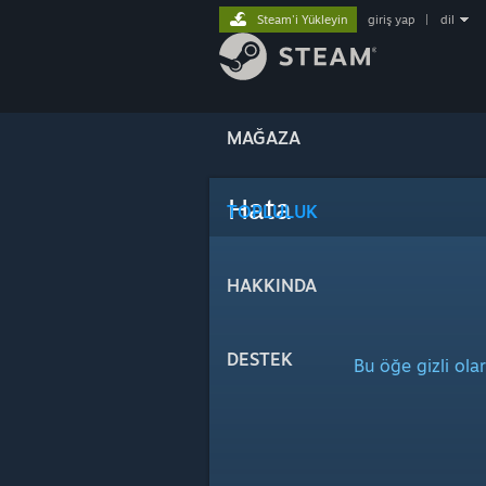
Steam'i Yükleyin
giriş yap
|
dil
MAĞAZA
Hata
TOPLULUK
HAKKINDA
DESTEK
Bu öğe gizli ola