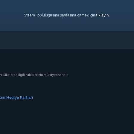
tıklayın
Steam Topluluğu ana sayfasına gitmek için
.
ülkelerde ilgili sahiplerinin mülkiyetindedir.
tımı
Hediye Kartları