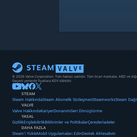
© 2026 Valve Corporation. Tüm hakları saklıdır. Tüm ticari markalar, ABD ve diğer 
Geçerli yerlerde fiyatlara KDV dâhildir.
STEAM
Steam Hakkında
Steam Abonelik Sözleşmesi
Steamworks
Steam Dağı
VALVE
Valve Hakkında
Kariyer
Donanım
Geri Dönüştürme
YASAL
Gizlilik
Erişilebilirlik
Bildirimler ve Politikalar
Çerezler
İadeler
DAHA FAZLA
Steam'i Yükle
Mobil Uygulamaları Edin
Destek Al
Hesabım