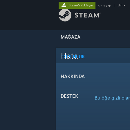
Steam'i Yükleyin
giriş yap
|
dil
MAĞAZA
Hata
TOPLULUK
HAKKINDA
DESTEK
Bu öğe gizli ola