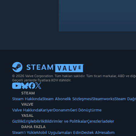
© 2026 Valve Corporation. Tüm hakları saklıdır. Tüm ticari markalar, ABD ve diğer 
Geçerli yerlerde fiyatlara KDV dâhildir.
STEAM
Steam Hakkında
Steam Abonelik Sözleşmesi
Steamworks
Steam Dağı
VALVE
Valve Hakkında
Kariyer
Donanım
Geri Dönüştürme
YASAL
Gizlilik
Erişilebilirlik
Bildirimler ve Politikalar
Çerezler
İadeler
DAHA FAZLA
Steam'i Yükle
Mobil Uygulamaları Edin
Destek Al
Hesabım