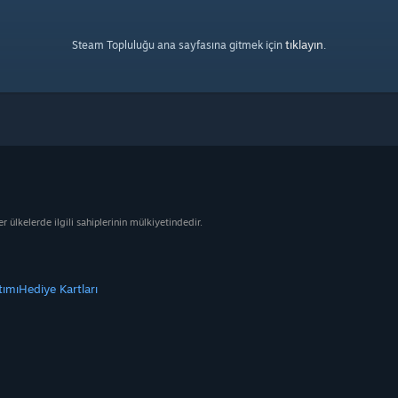
tıklayın
Steam Topluluğu ana sayfasına gitmek için
.
ülkelerde ilgili sahiplerinin mülkiyetindedir.
tımı
Hediye Kartları