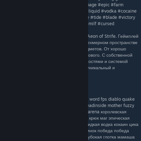
#tiktok #pudgewar #pudgewars #hook #mage #epic #farm
#creeps #ancient #td #eg #navi #secret #liquid #vodka #cocaine
#cyka #blyat #slava #ukraini #fire #battle #tide #blade #victory
#win #anal #rape #virgin #deep #throat #milf #cursed
TcX — это продвинутая олдскульная игра Aeon of Strife. Геймплей
основан на перемещении персонажа в трехмерном пространстве
и использовании классовых талантов/предметов. От хорошо
известного класса Pudge до совершенно нового. С собственной
механикой, типами повреждений, способностями и системой
инвентаря. Все это вместе обеспечивает уникальный и
хардкорный игровой опыт.
Дискорд:
https://discord.gg/zdB6MDY
теги: tcx хардкор moba shooter 3d осколок word fps diablo quake
doom poe hon dota do dot zxc sf mid kill deadinside mother fuzzy
wuzzy atomic super electric war death wtf arena королевская
битва гига чад tiktok pudgewar pudgewars крюк маг эпическая
ферма крипов древний td eg navi secret жидкая водка кокаин цика
♥♥♥♥♥ слава украини огонь бой прилив клинок победа победа
анальное изнасилование девственница глубокая глотка мамаша