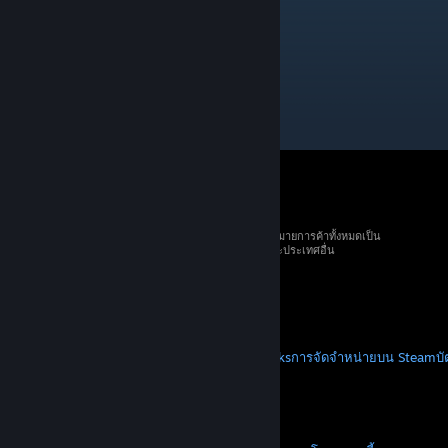
Prostagma?
29 ม.ค. 2025 @ 9: 05am
Это ♥♥♥♥♥♥
10/10
© 2026 Valve Corporation สงวนลิขสิทธิ์ เครื่องหมายการค้าทั้งหมดเป็น
ทรัพย์สินของเจ้าของที่เกี่ยวข้องในสหรัฐอเมริกาและประเทศอื่น
ราคาทั้งหมดรวมภาษีมูลค่าเพิ่มแล้ว
ดาวน์โหลดแอปแบบพกพา
STEAM
เกี่ยวกับ Steam
SSA ของ Steam
Steamworks
การจัดจำหน่ายบน Steam
บ
VALVE
เกี่ยวกับ Valve
งาน
ฮาร์ดแวร์
การรีไซเคิล
กฎหมาย