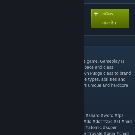
สมัคร
สมัครสมาชิกเพื่อดาวน์โหลด
TcX dev
สมาชิก
คำอธิบาย
TcX is an advanced oldschool Aeon of Strife game. Gameplay is
centric around character movement in 3D space and class
talents/item builds. Ranging from well known Pudge class to brand
new one. Featuring own mechanics, damage types, abilities and
inventory system. All this combined delivers unique and hardcore
game experience.
Discord:
https://discord.gg/zdB6MDY
tags: #tcx #hardcore #moba #shooter #3d #shard #word #fps
#diablo #quake #doom #poe #hon #dota #do #dot #zxc #sf #mid
#kill #deadinside #mother #fuzzy #wuzzy #atomic #super
#electric #war #death #wtf #arena #battle #royale #giga #chad