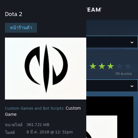
เข้าสู่ระบบ
Dota 2
ร้านค้า
หน้าร้านค้า
Dota 2
ชุมชน
Dota 2
>
เวิร์กชอป
>
เวิร์กชอปของ Toadcop
เกี่ยวกับ
TcX dev
95 คะแนน
ฝ่ายสนับสนุน
เปลี่ยนภาษา
รับแอป Steam แบบพกพา
Custom
Custom Games and Bot Scripts:
Game
ชมเว็บไซต์สำหรับเดสก์ท็อป
361.721 MB
ขนาดไฟล์
8 มี.ค. 2018 @ 12: 51pm
โพสต์