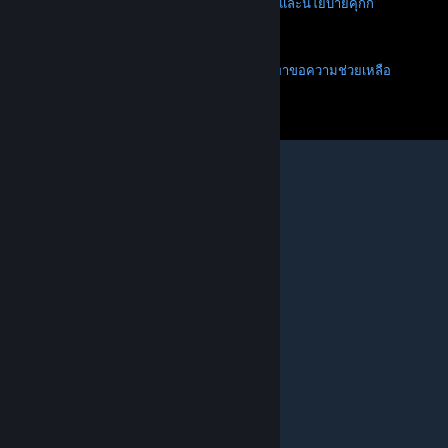
ความเป็นส่วนตัว
การช่วยการเข้าถึง
ประกาศและนโยบาย
คุกกี้
การคืนเงิน
เพิ่มเติม
ดาวน์โหลด Steam
ดาวน์โหลดแอปแบบพกพา
ขอความช่วยเหลือ
บัญชีของฉัน