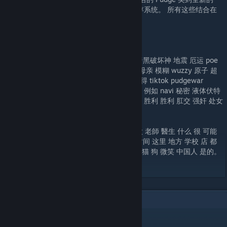
类。 拥有自己的机制、伤害类型、能力和库存系统。 所有这些结合在
一起提供了独特的硬核游戏体验。
不和谐：
https://discord.gg/zdB6MDY
标签： tcx 铁杆 moba 射手 3d 碎片 字 fps 暗黑破坏神 地震 厄运 poe
hon dota do dot zxc sf mid kill deadinside 母亲 模糊 wuzzy 原子 超
级 电动 战争 死亡 wtf 竞技场 大逃杀 giga 乍得 tiktok pudgewar
pudgewars hook 法师 史诗 农场小兵 古代 td 例如 navi 秘密 液体伏特
加 可卡因 cyka blyat slava 乌克兰 火战 潮刃 胜利 胜利 肛交 强奸 处女
深喉 摩洛伊斯兰解放阵线 诅咒
我 你 您 他 她 你们 他们 它 这 先生 小姐 太太 老師 醫生 什么 很 可能
再 从 对 天 星期 月 年 今天 现在 以后 小时 时间 这里 地方 学校 店 都
大 最 好 更 每 只 小 新 已经 高 里 下 爱 幸福 猫 狗 微笑 中国人 是的。
谢谢你。 再见。
1
ความเห็น