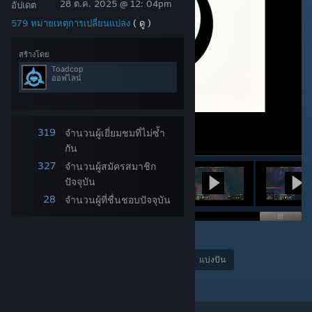
28 ต.ค. 2025 @ 12: 04pm
อัปเดต
579 หมายเหตุการเปลี่ยนแปลง
( ดู )
สร้างโดย
Toadcop
ออฟไลน์
319
จำนวนผู้เยี่ยมชมที่ไม่ซ้ำ
กัน
327
จำนวนผู้สมัครสมาชิก
ปัจจุบัน
28
จำนวนผู้ที่ชื่นชอบปัจจุบัน
1
รางวัล
ชื่นชอบ
แบ่งปัน
เพิ่มไปยังชุดสะสม