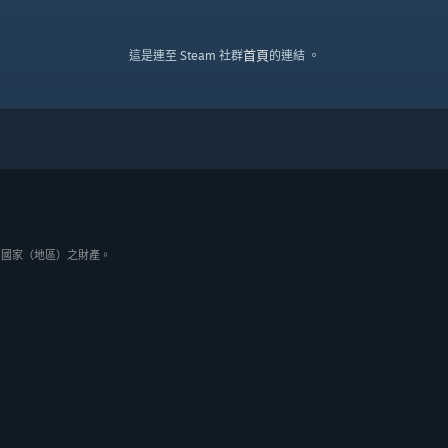
首頁
這是連至 Steam 社群
的連結 。
與其它國家（地區）之財產。