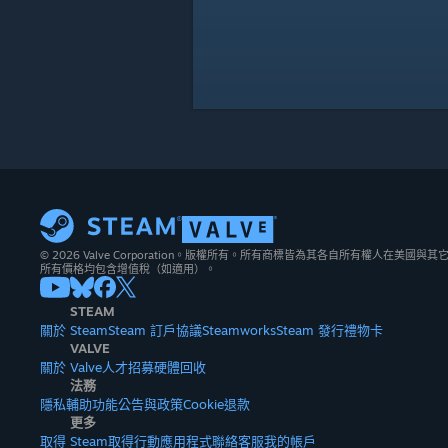
© 2026 Valve Corporation。版權所有。所有商標皆為其各自所有權人在美國
所有價格均包含增值稅（如適用）。
STEAM
關於 Steam
Steam 訂戶協議
Steamworks
Steam 發行
禮物卡
VALVE
關於 Valve
人才招募
硬體
回收
法務
隱私
輔助功能
公告與政策
Cookie
退款
更多
取得 Steam
取得行動應用程式
聯絡客服
我的帳戶