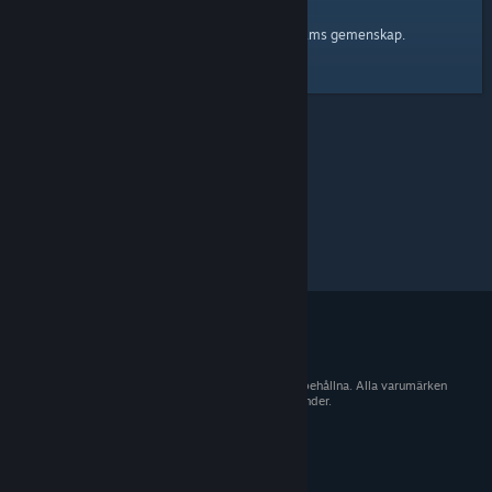
startsidan
Här är en länk till
för Steams gemenskap.
© 2026 Valve Corporation. Alla rättigheter förbehållna. Alla varumärken
tillhör sina respektive ägare i USA och andra länder.
Moms ingår i alla priser där det är tillämpligt.
Hämta mobilappar
STEAM