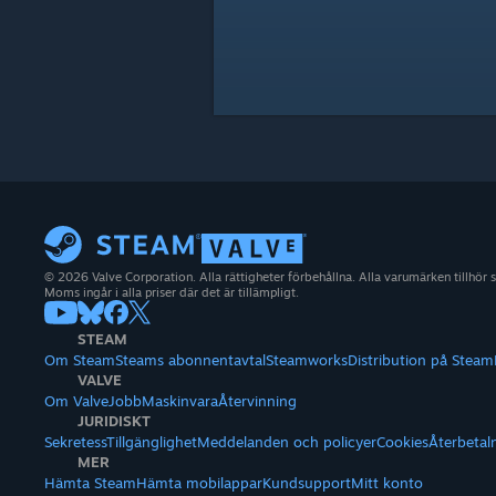
© 2026 Valve Corporation. Alla rättigheter förbehållna. Alla varumärken tillhör 
Moms ingår i alla priser där det är tillämpligt.
STEAM
Om Steam
Steams abonnentavtal
Steamworks
Distribution på Steam
VALVE
Om Valve
Jobb
Maskinvara
Återvinning
JURIDISKT
Sekretess
Tillgänglighet
Meddelanden och policyer
Cookies
Återbetal
MER
Hämta Steam
Hämta mobilappar
Kundsupport
Mitt konto