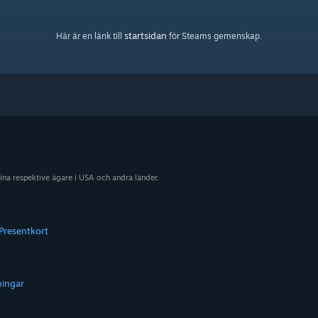
startsidan
Här är en länk till
för Steams gemenskap.
sina respektive ägare i USA och andra länder.
Presentkort
ningar