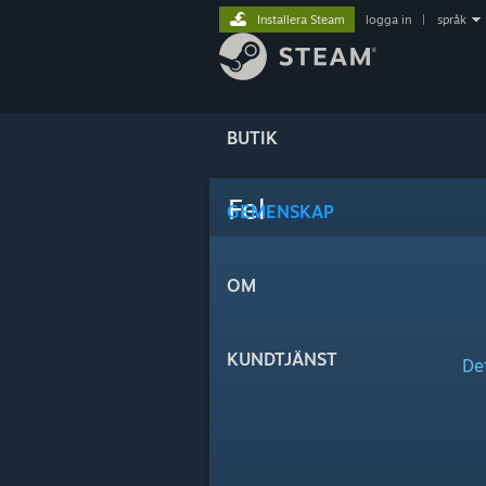
Installera Steam
logga in
|
språk
BUTIK
Fel
GEMENSKAP
OM
KUNDTJÄNST
De