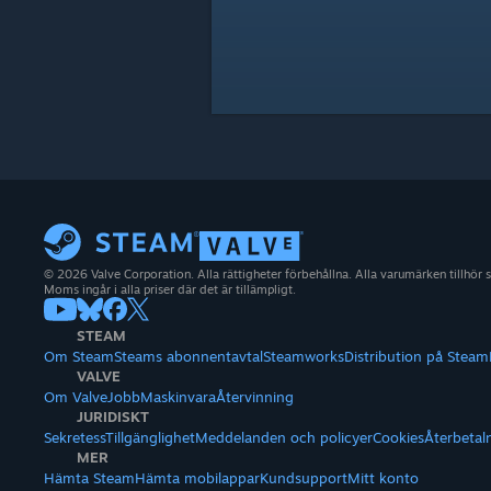
© 2026 Valve Corporation. Alla rättigheter förbehållna. Alla varumärken tillhör 
Moms ingår i alla priser där det är tillämpligt.
STEAM
Om Steam
Steams abonnentavtal
Steamworks
Distribution på Steam
VALVE
Om Valve
Jobb
Maskinvara
Återvinning
JURIDISKT
Sekretess
Tillgänglighet
Meddelanden och policyer
Cookies
Återbetal
MER
Hämta Steam
Hämta mobilappar
Kundsupport
Mitt konto