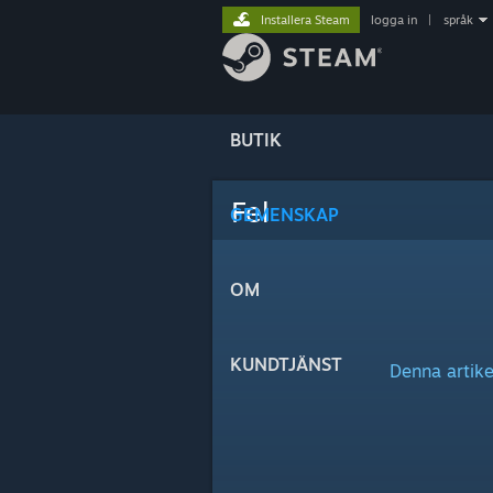
Installera Steam
logga in
|
språk
BUTIK
Fel
GEMENSKAP
OM
KUNDTJÄNST
Denna artike