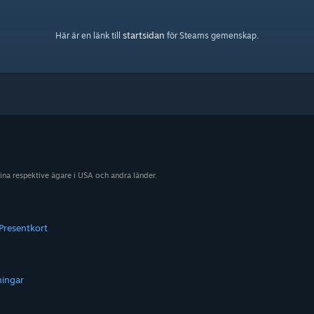
startsidan
Här är en länk till
för Steams gemenskap.
sina respektive ägare i USA och andra länder.
Presentkort
ningar