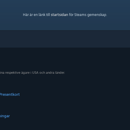
startsidan
Här är en länk till
för Steams gemenskap.
sina respektive ägare i USA och andra länder.
Presentkort
ningar