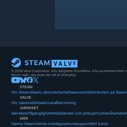
© 2026 Valve Corporation. Alla rättigheter förbehållna. Alla varumärken tillhör 
Moms ingår i alla priser där det är tillämpligt.
STEAM
Om Steam
Steams abonnentavtal
Steamworks
Distribution på Steam
VALVE
Om Valve
Jobb
Maskinvara
Återvinning
JURIDISKT
Sekretess
Tillgänglighet
Meddelanden och policyer
Cookies
Återbetal
MER
Hämta Steam
Hämta mobilappar
Kundsupport
Mitt konto