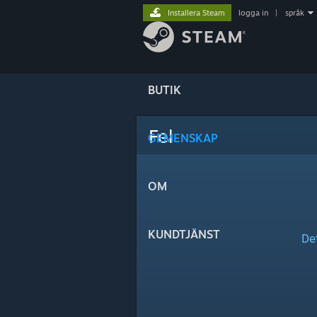
Installera Steam
logga in
|
språk
BUTIK
Fel
GEMENSKAP
OM
KUNDTJÄNST
De