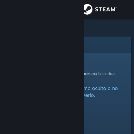
Iniciar sesión
Tienda
Comunidad
Error
Acerca de
Lo sentimos.
Se ha producido un error mientras se procesaba la solicitud:
Soporte
Este artículo está marcado como oculto o no
Cambiar idioma
estás autorizado a verlo.
Descargar Steam Mobile
Ver versión clásica