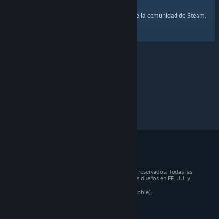
página principal
Aquí tienes un enlace a la
de la comunidad de Steam.
© 2026 Valve Corporation. Todos los derechos reservados. Todas las
marcas registradas pertenecen a sus respectivos dueños en EE. UU. y
otros países.
Todos los precios incluyen IVA (donde sea aplicable).
Aplicaciones móviles