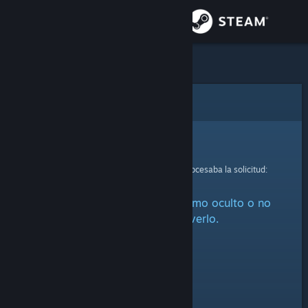
Iniciar sesión
Tienda
Comunidad
Error
Acerca de
Lo sentimos.
Se ha producido un error mientras se procesaba la solicitud:
Soporte
Este artículo está marcado como oculto o no
Cambiar idioma
estás autorizado a verlo.
Descargar Steam Mobile
Ver versión clásica