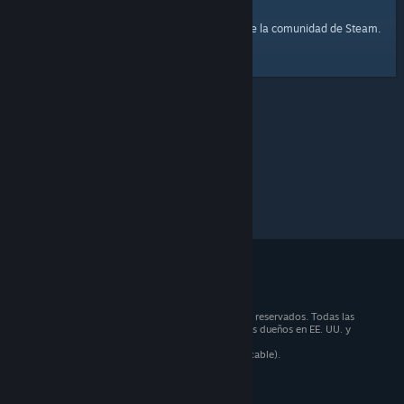
página principal
Aquí tienes un enlace a la
de la comunidad de Steam.
© 2026 Valve Corporation. Todos los derechos reservados. Todas las
marcas registradas pertenecen a sus respectivos dueños en EE. UU. y
otros países.
Todos los precios incluyen IVA (donde sea aplicable).
Aplicaciones móviles