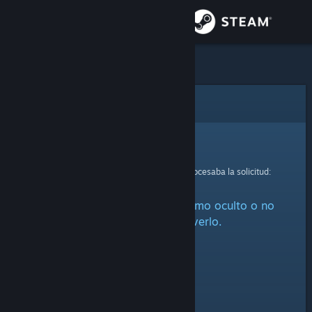
Iniciar sesión
Tienda
Comunidad
Error
Acerca de
Lo sentimos.
Se ha producido un error mientras se procesaba la solicitud:
Soporte
Este artículo está marcado como oculto o no
Cambiar idioma
estás autorizado a verlo.
Descargar Steam Mobile
Ver versión clásica