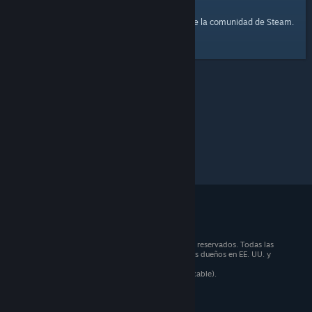
página principal
Aquí tienes un enlace a la
de la comunidad de Steam.
© 2026 Valve Corporation. Todos los derechos reservados. Todas las
marcas registradas pertenecen a sus respectivos dueños en EE. UU. y
otros países.
Todos los precios incluyen IVA (donde sea aplicable).
Aplicaciones móviles