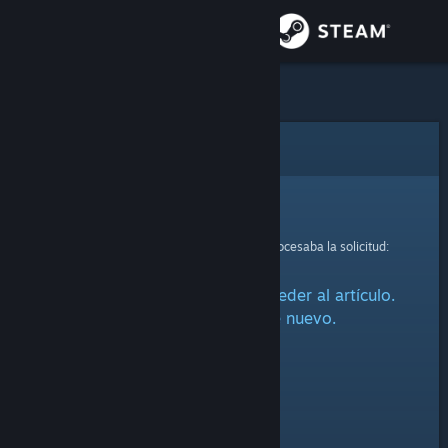
Iniciar sesión
Tienda
Comunidad
Error
Acerca de
Lo sentimos.
Se ha producido un error mientras se procesaba la solicitud:
Soporte
Ha habido un problema al acceder al artículo.
Cambiar idioma
Por favor, inténtalo de nuevo.
Descargar Steam Mobile
Ver versión clásica