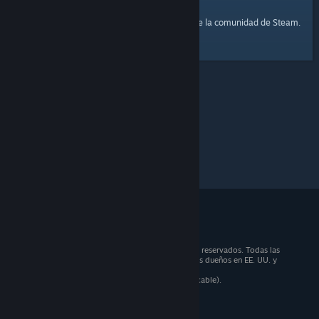
página principal
Aquí tienes un enlace a la
de la comunidad de Steam.
© 2026 Valve Corporation. Todos los derechos reservados. Todas las
marcas registradas pertenecen a sus respectivos dueños en EE. UU. y
otros países.
Todos los precios incluyen IVA (donde sea aplicable).
Aplicaciones móviles