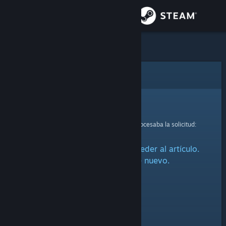
Iniciar sesión
Tienda
Comunidad
Error
Acerca de
Lo sentimos.
Se ha producido un error mientras se procesaba la solicitud:
Soporte
Ha habido un problema al acceder al artículo.
Cambiar idioma
Por favor, inténtalo de nuevo.
Descargar Steam Mobile
Ver versión clásica