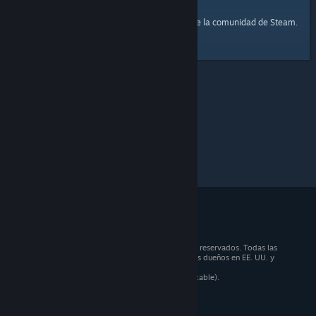
página principal
Aquí tienes un enlace a la
de la comunidad de Steam.
© 2026 Valve Corporation. Todos los derechos reservados. Todas las
marcas registradas pertenecen a sus respectivos dueños en EE. UU. y
otros países.
Todos los precios incluyen IVA (donde sea aplicable).
Aplicaciones móviles