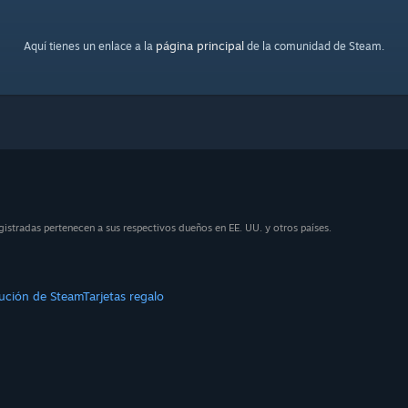
página principal
Aquí tienes un enlace a la
de la comunidad de Steam.
stradas pertenecen a sus respectivos dueños en EE. UU. y otros países.
bución de Steam
Tarjetas regalo