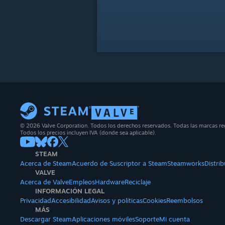
© 2026 Valve Corporation. Todos los derechos reservados. Todas las marcas regi
Todos los precios incluyen IVA (donde sea aplicable).
STEAM
Acerca de Steam
Acuerdo de Suscriptor a Steam
Steamworks
Distri
VALVE
Acerca de Valve
Empleos
Hardware
Reciclaje
INFORMACIÓN LEGAL
Privacidad
Accesibilidad
Avisos y políticas
Cookies
Reembolsos
MÁS
Descargar Steam
Aplicaciones móviles
Soporte
Mi cuenta