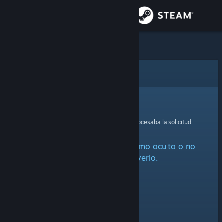
Iniciar sesión
Tienda
Comunidad
Error
Acerca de
Lo sentimos.
Se ha producido un error mientras se procesaba la solicitud:
Soporte
Este artículo está marcado como oculto o no
Cambiar idioma
estás autorizado a verlo.
Descargar Steam Mobile
Ver versión clásica