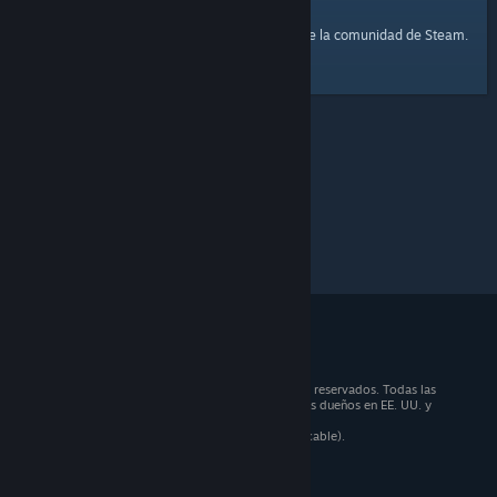
página principal
Aquí tienes un enlace a la
de la comunidad de Steam.
© 2026 Valve Corporation. Todos los derechos reservados. Todas las
marcas registradas pertenecen a sus respectivos dueños en EE. UU. y
otros países.
Todos los precios incluyen IVA (donde sea aplicable).
Aplicaciones móviles