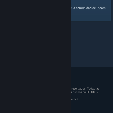
página principal
Aquí tienes un enlace a la
de la comunidad de Steam.
© 2026 Valve Corporation. Todos los derechos reservados. Todas las
marcas registradas pertenecen a sus respectivos dueños en EE. UU. y
otros países.
Todos los precios incluyen IVA (donde sea aplicable).
Aplicaciones móviles