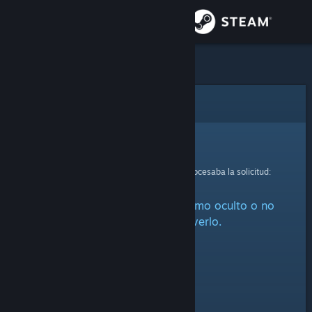
Iniciar sesión
Tienda
Comunidad
Error
Acerca de
Lo sentimos.
Se ha producido un error mientras se procesaba la solicitud:
Soporte
Este artículo está marcado como oculto o no
Cambiar idioma
estás autorizado a verlo.
Descargar Steam Mobile
Ver versión clásica