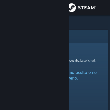
Iniciar sesión
Tienda
Comunidad
Error
Acerca de
Lo sentimos.
Se ha producido un error mientras se procesaba la solicitud:
Soporte
Este artículo está marcado como oculto o no
Cambiar idioma
estás autorizado a verlo.
Descargar Steam Mobile
Ver versión clásica