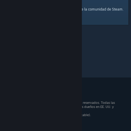
página principal
Aquí tienes un enlace a la
de la comunidad de Steam.
© 2026 Valve Corporation. Todos los derechos reservados. Todas las
marcas registradas pertenecen a sus respectivos dueños en EE. UU. y
otros países.
Todos los precios incluyen IVA (donde sea aplicable).
Aplicaciones móviles