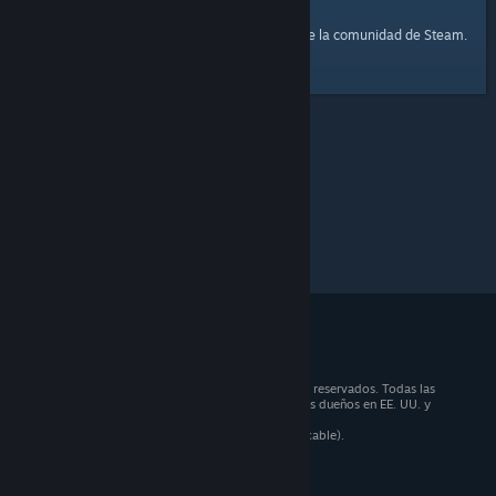
página principal
Aquí tienes un enlace a la
de la comunidad de Steam.
© 2026 Valve Corporation. Todos los derechos reservados. Todas las
marcas registradas pertenecen a sus respectivos dueños en EE. UU. y
otros países.
Todos los precios incluyen IVA (donde sea aplicable).
Aplicaciones móviles