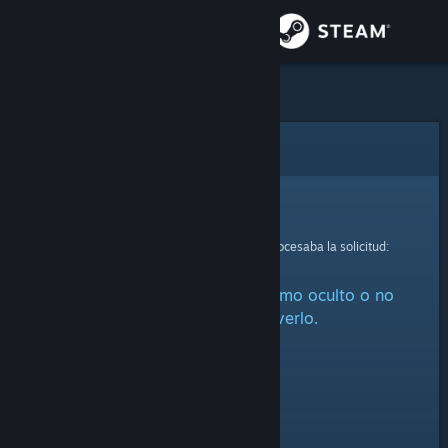
Iniciar sesión
Tienda
Comunidad
Error
Acerca de
Lo sentimos.
Se ha producido un error mientras se procesaba la solicitud:
Soporte
Este artículo está marcado como oculto o no
Cambiar idioma
estás autorizado a verlo.
Descargar Steam Mobile
Ver versión clásica