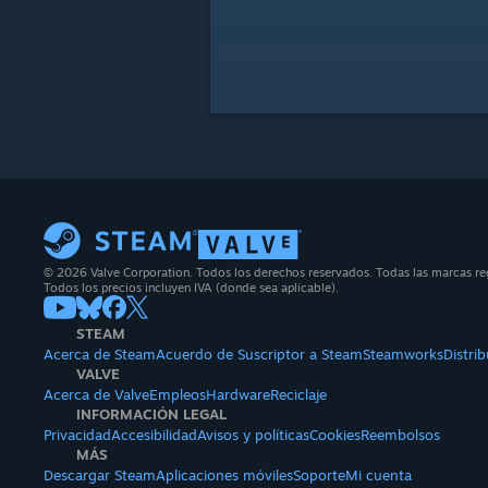
© 2026 Valve Corporation. Todos los derechos reservados. Todas las marcas regi
Todos los precios incluyen IVA (donde sea aplicable).
STEAM
Acerca de Steam
Acuerdo de Suscriptor a Steam
Steamworks
Distri
VALVE
Acerca de Valve
Empleos
Hardware
Reciclaje
INFORMACIÓN LEGAL
Privacidad
Accesibilidad
Avisos y políticas
Cookies
Reembolsos
MÁS
Descargar Steam
Aplicaciones móviles
Soporte
Mi cuenta