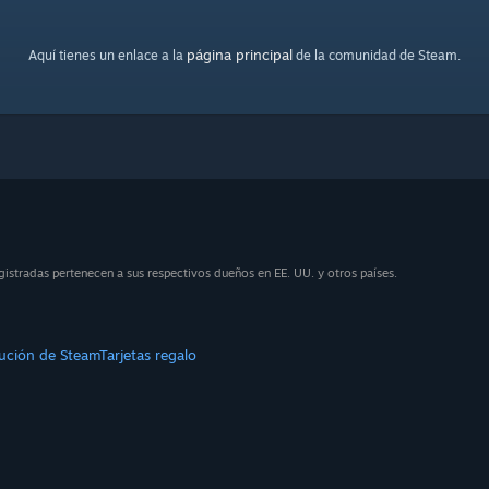
página principal
Aquí tienes un enlace a la
de la comunidad de Steam.
stradas pertenecen a sus respectivos dueños en EE. UU. y otros países.
bución de Steam
Tarjetas regalo