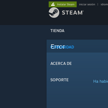
Instalar Steam
iniciar sesión
|
idiom
TIENDA
Error
COMUNIDAD
ACERCA DE
SOPORTE
Ha habid