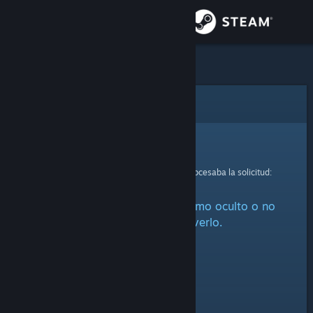
Iniciar sesión
Tienda
Comunidad
Error
Acerca de
Lo sentimos.
Se ha producido un error mientras se procesaba la solicitud:
Soporte
Este artículo está marcado como oculto o no
Cambiar idioma
estás autorizado a verlo.
Descargar Steam Mobile
Ver versión clásica