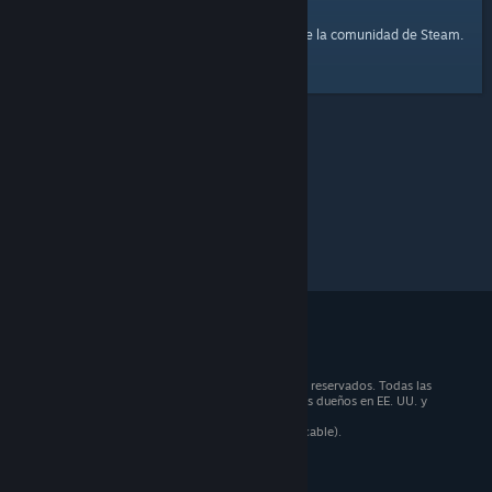
página principal
Aquí tienes un enlace a la
de la comunidad de Steam.
© 2026 Valve Corporation. Todos los derechos reservados. Todas las
marcas registradas pertenecen a sus respectivos dueños en EE. UU. y
otros países.
Todos los precios incluyen IVA (donde sea aplicable).
Aplicaciones móviles